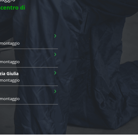
 centro di
›
i montaggio
›
i montaggio
›
zia Giulia
i montaggio
›
i montaggio