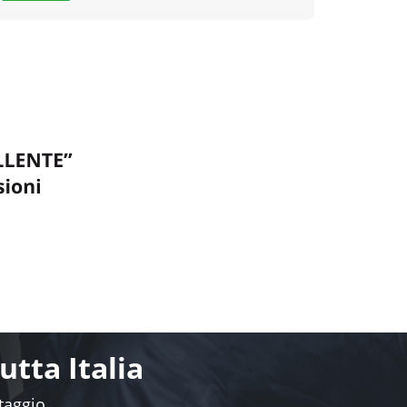
tta Italia
ntaggio