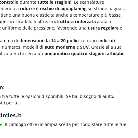
controllo
durante
tutte le stagioni
. Le scanalature
ibuendo a
ridurre il rischio di
aquaplaning
su strade bagnate.
iene una buona elasticità anche a temperature più basse,
rfici stradali. Inoltre, la
struttura rinforzata
aiuta a
ione uniforme della pressione, favorendo una
usura regolare
e
 gamma di
dimensioni da 14 a 20 pollici
con vari
indici di
n numerosi modelli di
auto moderne
e
SUV
. Grazie alla sua
atica per chi cerca un
pneumatico quattro stagioni affidabile
n:
n
tra tutte le opzioni disponibili. Se hai bisogno di aiuto,
to per te.
rcles.it
le
. Il catalogo offre un'ampia scelta per soddisfare tutte le tue