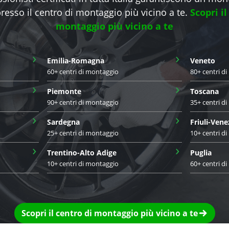
presso il centro di montaggio più vicino a te.
Scopri il
montaggio più vicino a te
›
›
Emilia-Romagna
Veneto
60+ centri di montaggio
80+ centri d
›
›
Piemonte
Toscana
90+ centri di montaggio
35+ centri d
›
›
Sardegna
Friuli-Vene
25+ centri di montaggio
10+ centri d
›
›
Trentino-Alto Adige
Puglia
10+ centri di montaggio
60+ centri d
Scopri il centro di montaggio più vicino a te