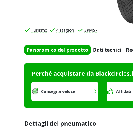
Turismo
4 stagioni
3PMSF
Panoramica del prodotto
Dati tecnici
Re
Perché acquistare da Blackcircles.
Consegna veloce
Affidabi
Dettagli del pneumatico