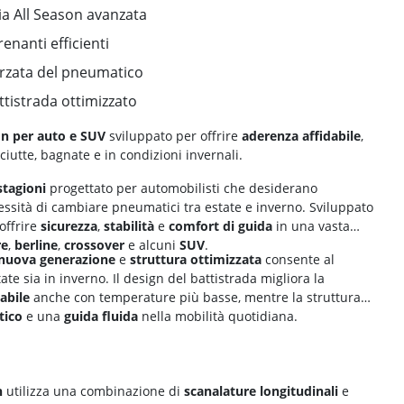
ia All Season avanzata
enanti efficienti
forzata del pneumatico
ttistrada ottimizzato
n per auto e SUV
sviluppato per offrire
aderenza affidabile
,
iutte, bagnate e in condizioni invernali.
tagioni
progettato per automobilisti che desiderano
cessità di cambiare pneumatici tra estate e inverno. Sviluppato
offrire
sicurezza
,
stabilità
e
comfort di guida
in una vasta
re
,
berline
,
crossover
e alcuni
SUV
.
 nuova generazione
e
struttura ottimizzata
consente al
tate sia in inverno. Il design del battistrada migliora la
abile
anche con temperature più basse, mentre la struttura
tico
e una
guida fluida
nella mobilità quotidiana.
n
utilizza una combinazione di
scanalature longitudinali
e