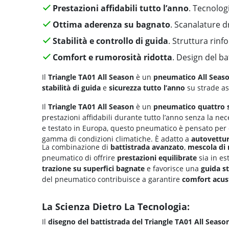
Prestazioni affidabili tutto l’anno
. Tecnolog
Ottima aderenza su bagnato
. Scanalature dr
Stabilità e controllo di guida
. Struttura rin
Comfort e rumorosità ridotta
. Design del ba
Il
Triangle TA01 All Season
è un
pneumatico All Seaso
stabilità di guida
e
sicurezza tutto l’anno
su strade asc
Il
Triangle TA01 All Season
è un
pneumatico quattro s
prestazioni affidabili durante tutto l’anno senza la ne
e testato in Europa, questo pneumatico è pensato per 
gamma di condizioni climatiche. È adatto a
autovettu
La combinazione di
battistrada avanzato
,
mescola di
pneumatico di offrire
prestazioni equilibrate
sia in es
trazione su superfici bagnate
e favorisce una
guida st
del pneumatico contribuisce a garantire
comfort acus
La Scienza Dietro La Tecnologia:
Il
disegno del battistrada del Triangle TA01 All Seaso