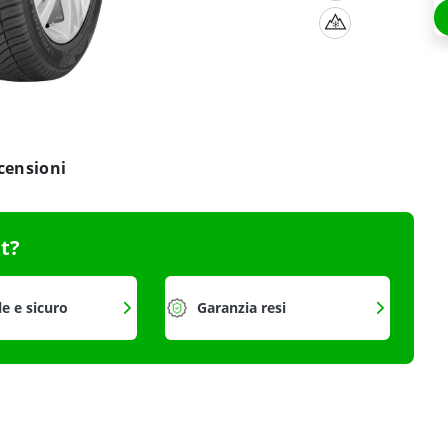
censioni
it?
le e sicuro
Garanzia resi