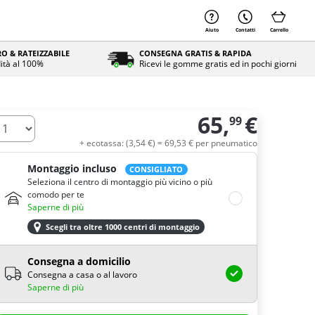
Aiuto
Contatti
Carrello
O & RATEIZZABILE
CONSEGNA GRATIS & RAPIDA
ità al 100%
Ricevi le gomme gratis ed in pochi giorni
65,
€
99
uantità
+ ecotassa: (
3,
54
€
) =
69,
53
€
per pneumatico
Montaggio incluso
CONSIGLIATO
Seleziona il centro di montaggio più vicino o più
comodo per te
Saperne di più
Scegli tra oltre 1000 centri di montaggio
Consegna a domicilio
Consegna a casa o al lavoro
Saperne di più