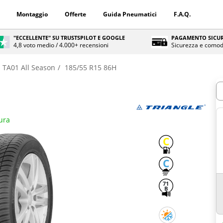
Montaggio
Offerte
Guida Pneumatici
F.A.Q.
"ECCELLENTE" SU TRUSTSPILOT E GOOGLE
PAGAMENTO SICUR
4,8 voto medio / 4.000+ recensioni
Sicurezza e comod
TA01 All Season
185/55 R15 86H
Q
ura
C
C
71
B