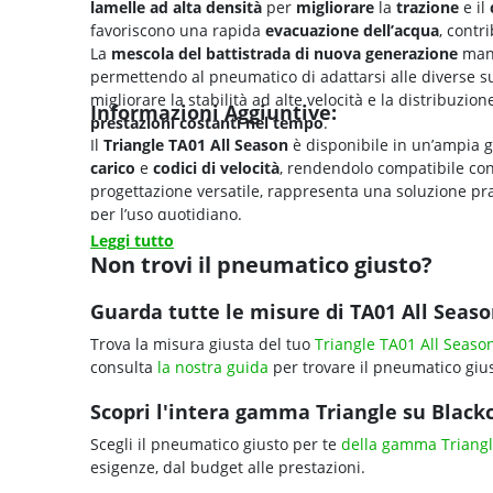
lamelle ad alta densità
per
migliorare
la
trazione
e il
favoriscono una rapida
evacuazione dell’acqua
, contr
La
mescola del battistrada di nuova generazione
mant
permettendo al pneumatico di adattarsi alle diverse supe
migliorare la stabilità ad alte velocità e la distribuz
Informazioni Aggiuntive:
prestazioni costanti nel tempo
.
Il
Triangle TA01 All Season
è disponibile in un’ampia
carico
e
codici di velocità
, rendendolo compatibile co
progettazione versatile, rappresenta una soluzione pr
per l’uso quotidiano.
Leggi tutto
Non trovi il pneumatico giusto?
Guarda tutte le misure di TA01 All Seaso
Trova la misura giusta del tuo
Triangle TA01 All Seaso
consulta
la nostra guida
per trovare il pneumatico gius
Scopri l'intera gamma Triangle su Blackci
Scegli il pneumatico giusto per te
della gamma Triang
esigenze, dal budget alle prestazioni.