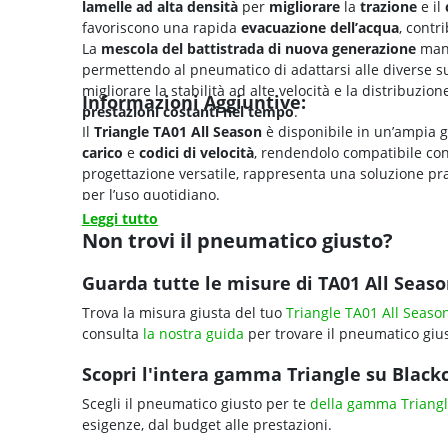
lamelle ad alta densità
per
migliorare
la
trazione
e il
favoriscono una rapida
evacuazione dell’acqua
, contr
La
mescola del battistrada di nuova generazione
mant
permettendo al pneumatico di adattarsi alle diverse supe
migliorare la stabilità ad alte velocità e la distribuz
Informazioni Aggiuntive:
prestazioni costanti nel tempo
.
Il
Triangle TA01 All Season
è disponibile in un’ampia
carico
e
codici di velocità
, rendendolo compatibile co
progettazione versatile, rappresenta una soluzione pr
per l’uso quotidiano.
Leggi tutto
Non trovi il pneumatico giusto?
Guarda tutte le misure di TA01 All Seaso
Trova la misura giusta del tuo
Triangle TA01 All Seaso
consulta
la nostra guida
per trovare il pneumatico gius
Scopri l'intera gamma Triangle su Blackci
Scegli il pneumatico giusto per te
della gamma Triang
esigenze, dal budget alle prestazioni.