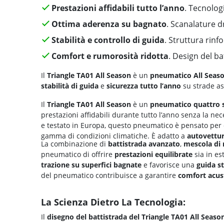
Prestazioni affidabili tutto l’anno
. Tecnolog
Ottima aderenza su bagnato
. Scanalature dr
Stabilità e controllo di guida
. Struttura rin
Comfort e rumorosità ridotta
. Design del ba
Il
Triangle TA01 All Season
è un
pneumatico All Seaso
stabilità di guida
e
sicurezza tutto l’anno
su strade asc
Il
Triangle TA01 All Season
è un
pneumatico quattro s
prestazioni affidabili durante tutto l’anno senza la ne
e testato in Europa, questo pneumatico è pensato per 
gamma di condizioni climatiche. È adatto a
autovettu
La combinazione di
battistrada avanzato
,
mescola di
pneumatico di offrire
prestazioni equilibrate
sia in es
trazione su superfici bagnate
e favorisce una
guida st
del pneumatico contribuisce a garantire
comfort acus
La Scienza Dietro La Tecnologia:
Il
disegno del battistrada del Triangle TA01 All Seaso