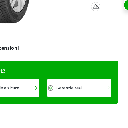
censioni
it?
le e sicuro
Garanzia resi