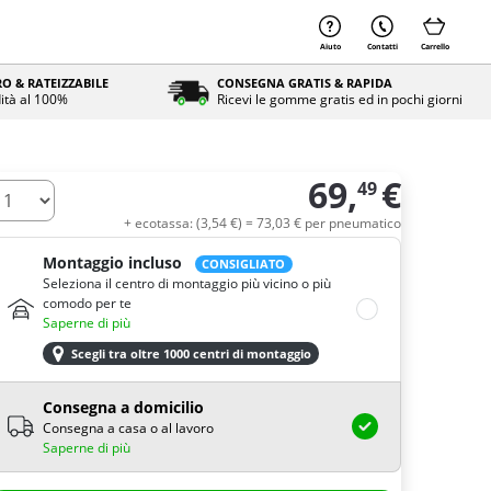
Aiuto
Contatti
Carrello
O & RATEIZZABILE
CONSEGNA GRATIS & RAPIDA
ità al 100%
Ricevi le gomme gratis ed in pochi giorni
69,
€
49
uantità
+ ecotassa: (
3,
54
€
) =
73,
03
€
per pneumatico
Montaggio incluso
CONSIGLIATO
Seleziona il centro di montaggio più vicino o più
comodo per te
Saperne di più
Scegli tra oltre 1000 centri di montaggio
Consegna a domicilio
Consegna a casa o al lavoro
Saperne di più