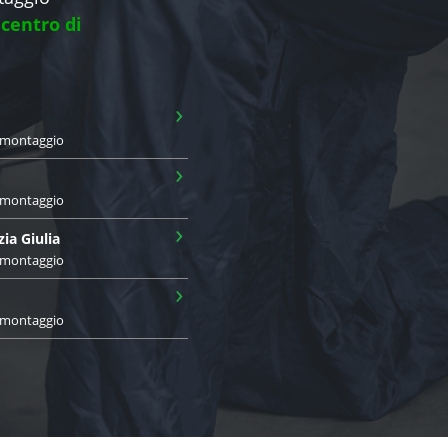
 centro di
›
i montaggio
›
i montaggio
›
zia Giulia
i montaggio
›
i montaggio