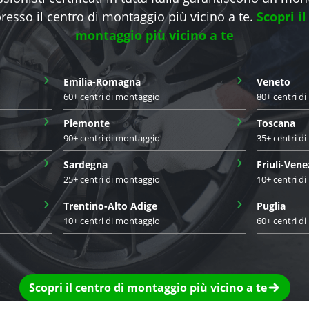
presso il centro di montaggio più vicino a te.
Scopri il
montaggio più vicino a te
›
›
Emilia-Romagna
Veneto
60+ centri di montaggio
80+ centri d
›
›
Piemonte
Toscana
90+ centri di montaggio
35+ centri d
›
›
Sardegna
Friuli-Vene
25+ centri di montaggio
10+ centri d
›
›
Trentino-Alto Adige
Puglia
10+ centri di montaggio
60+ centri d
Scopri il centro di montaggio più vicino a te