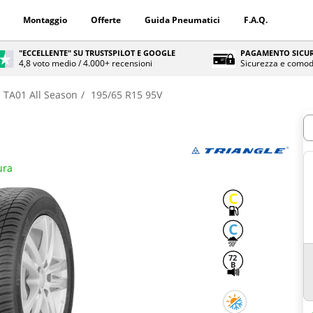
Montaggio
Offerte
Guida Pneumatici
F.A.Q.
"ECCELLENTE" SU TRUSTSPILOT E GOOGLE
PAGAMENTO SICUR
4,8 voto medio / 4.000+ recensioni
Sicurezza e comod
TA01 All Season
195/65 R15 95V
Q
ura
C
C
72
B