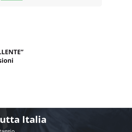
tta Italia
ntaggio