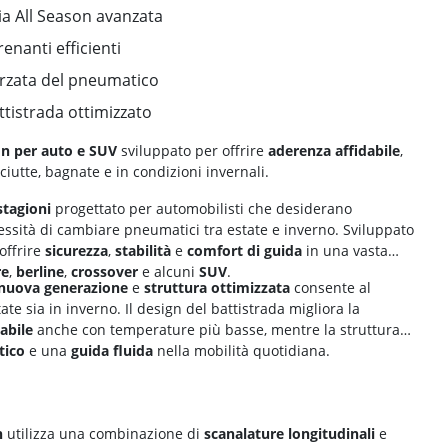
ia All Season avanzata
enanti efficienti
forzata del pneumatico
ttistrada ottimizzato
n per auto e SUV
sviluppato per offrire
aderenza affidabile
,
iutte, bagnate e in condizioni invernali.
tagioni
progettato per automobilisti che desiderano
cessità di cambiare pneumatici tra estate e inverno. Sviluppato
offrire
sicurezza
,
stabilità
e
comfort di guida
in una vasta
re
,
berline
,
crossover
e alcuni
SUV
.
 nuova generazione
e
struttura ottimizzata
consente al
tate sia in inverno. Il design del battistrada migliora la
abile
anche con temperature più basse, mentre la struttura
tico
e una
guida fluida
nella mobilità quotidiana.
n
utilizza una combinazione di
scanalature longitudinali
e