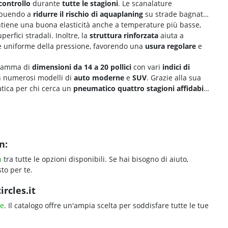
controllo
durante
tutte le stagioni
. Le scanalature
ibuendo a
ridurre il rischio di
aquaplaning
su strade bagnate.
iene una buona elasticità anche a temperature più basse,
rfici stradali. Inoltre, la
struttura rinforzata
aiuta a
ione uniforme della pressione, favorendo una
usura regolare
e
 gamma di
dimensioni da 14 a 20 pollici
con vari
indici di
n numerosi modelli di
auto moderne
e
SUV
. Grazie alla sua
atica per chi cerca un
pneumatico quattro stagioni affidabile
n:
n
tra tutte le opzioni disponibili. Se hai bisogno di aiuto,
to per te.
rcles.it
le
. Il catalogo offre un'ampia scelta per soddisfare tutte le tue