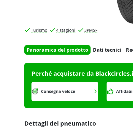
Turismo
4 stagioni
3PMSF
Panoramica del prodotto
Dati tecnici
Re
Perché acquistare da Blackcircles.
Consegna veloce
Affidabi
Dettagli del pneumatico