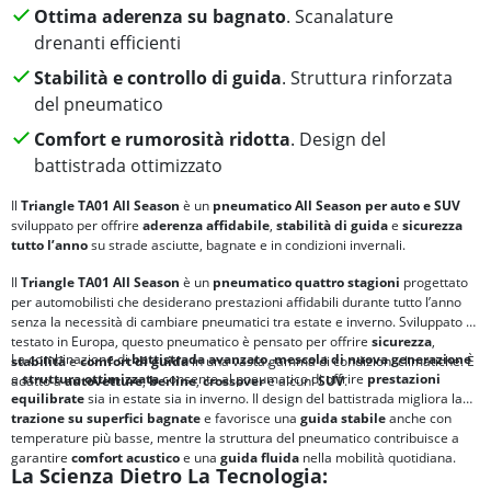
Ottima aderenza su bagnato
. Scanalature
drenanti efficienti
Stabilità e controllo di guida
. Struttura rinforzata
del pneumatico
Comfort e rumorosità ridotta
. Design del
battistrada ottimizzato
Il
Triangle TA01 All Season
è un
pneumatico All Season per auto e SUV
sviluppato per offrire
aderenza affidabile
,
stabilità di guida
e
sicurezza
tutto l’anno
su strade asciutte, bagnate e in condizioni invernali.
Il
Triangle TA01 All Season
è un
pneumatico quattro stagioni
progettato
per automobilisti che desiderano prestazioni affidabili durante tutto l’anno
senza la necessità di cambiare pneumatici tra estate e inverno. Sviluppato e
testato in Europa, questo pneumatico è pensato per offrire
sicurezza
,
La combinazione di
battistrada avanzato
,
mescola di nuova generazione
stabilità
e
comfort di guida
in una vasta gamma di condizioni climatiche. È
e
struttura ottimizzata
consente al pneumatico di offrire
prestazioni
adatto a
autovetture
,
berline
,
crossover
e alcuni
SUV
.
equilibrate
sia in estate sia in inverno. Il design del battistrada migliora la
trazione su superfici bagnate
e favorisce una
guida stabile
anche con
temperature più basse, mentre la struttura del pneumatico contribuisce a
garantire
comfort acustico
e una
guida fluida
nella mobilità quotidiana.
La Scienza Dietro La Tecnologia: