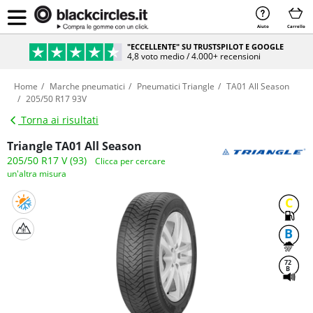
Aiuto
Carrello
"ECCELLENTE" SU TRUSTSPILOT E GOOGLE
4,8 voto medio / 4.000+ recensioni
Home
Marche pneumatici
Pneumatici Triangle
TA01 All Season
205/50 R17 93V
Torna ai risultati
Triangle TA01 All Season
205/50 R17 V (93)
Clicca per cercare
un'altra misura
C
B
72
B