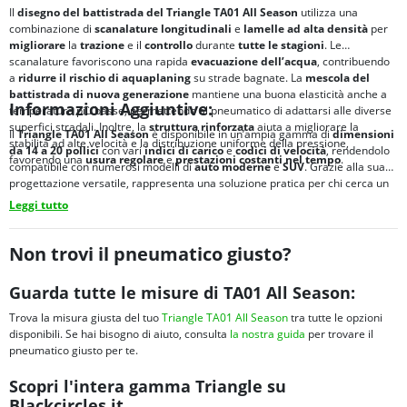
Il
disegno del battistrada del Triangle TA01 All Season
utilizza una
combinazione di
scanalature longitudinali
e
lamelle ad alta densità
per
migliorare
la
trazione
e il
controllo
durante
tutte le stagioni
. Le
scanalature favoriscono una rapida
evacuazione dell’acqua
, contribuendo
a
ridurre il rischio di
aquaplaning
su strade bagnate. La
mescola del
battistrada di nuova generazione
mantiene una buona elasticità anche a
Informazioni Aggiuntive:
temperature più basse, permettendo al pneumatico di adattarsi alle diverse
superfici stradali. Inoltre, la
struttura rinforzata
aiuta a migliorare la
Il
Triangle TA01 All Season
è disponibile in un’ampia gamma di
dimensioni
stabilità ad alte velocità e la distribuzione uniforme della pressione,
da 14 a 20 pollici
con vari
indici di carico
e
codici di velocità
, rendendolo
favorendo una
usura regolare
e
prestazioni costanti nel tempo
.
compatibile con numerosi modelli di
auto moderne
e
SUV
. Grazie alla sua
progettazione versatile, rappresenta una soluzione pratica per chi cerca un
pneumatico quattro stagioni affidabile
per l’uso quotidiano.
Leggi tutto
Non trovi il pneumatico giusto?
Guarda tutte le misure di TA01 All Season:
Trova la misura giusta del tuo
Triangle TA01 All Season
tra tutte le opzioni
disponibili. Se hai bisogno di aiuto, consulta
la nostra guida
per trovare il
pneumatico giusto per te.
Scopri l'intera gamma Triangle su
Blackcircles.it