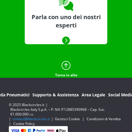
Parla con uno dei nostri
esperti
Torna in alto
ida Pneumatici
Supporto & Assistenza
Area Legale
Social Medi
© 2025 Blackcircles.it
|
Blackcircles Italy S.p.A. – P. IVA IT12885390968 – Cap. Soc.
€1.000.000 i.v.
|
contact@blackcircles.it
|
Gestisci Cookie
|
Condizioni di Vendita
|
Cookie Policy