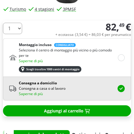
Turismo
4 stagioni
3PMSF
82,
€
49
Quantità
+ ecotassa: (
3,
54
€
) =
86,
03
€
per pneumatico
Montaggio incluso
CONSIGLIATO
Seleziona il centro di montaggio più vicino o più comodo
per te
Saperne di più
Scegli tra oltre 1000 centri di montaggio
Consegna a domicilio
Consegna a casa o al lavoro
Saperne di più
Aggiungi al carrello