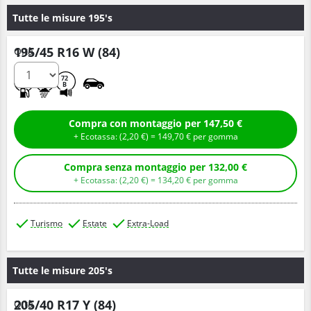
Tutte le misure 195's
195/45 R16 W (84)
Q.tà
C
A
72
B
Compra con montaggio per 147,50 €
+ Ecotassa: (
2,
20
€
) =
149,
70
€
per gomma
Compra senza montaggio per 132,00 €
+ Ecotassa: (
2,
20
€
) =
134,
20
€
per gomma
Turismo
Estate
Extra-Load
Tutte le misure 205's
205/40 R17 Y (84)
Q.tà