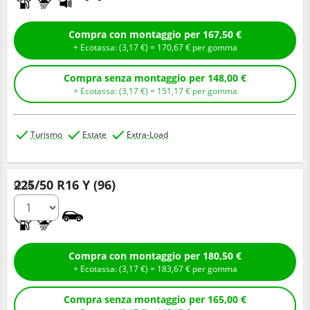
Compra con montaggio per 167,50 €
+ Ecotassa: (
3,
17
€
) =
170,
67
€
per gomma
Compra senza montaggio per 148,00 €
+ Ecotassa: (
3,
17
€
) =
151,
17
€
per gomma
Turismo
Estate
Extra-Load
225/50 R16 Y (96)
Q.tà
C
A
Compra con montaggio per 180,50 €
+ Ecotassa: (
3,
17
€
) =
183,
67
€
per gomma
Compra senza montaggio per 165,00 €