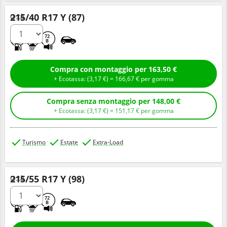
215/40 R17 Y (87)
Q.tà
C
A
72
B
Compra con montaggio per 163,50 €
+ Ecotassa: (
3,
17
€
) =
166,
67
€
per gomma
Compra senza montaggio per 148,00 €
+ Ecotassa: (
3,
17
€
) =
151,
17
€
per gomma
Turismo
Estate
Extra-Load
215/55 R17 Y (98)
Q.tà
C
A
72
B