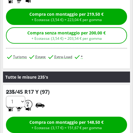
Compra con montaggio per 219,50 €
+ Ecotassa: (
3,
54
€
) =
223,
04
€
per gomma
Compra senza montaggio per 200,00 €
+ Ecotassa: (
3,
54
€
) =
203,
54
€
per gomma
Turismo
Estate
Extra-Load
*
Tutte le misure 235's
235/45 R17 Y (97)
Q.tà
C
A
72
B
Compra con montaggio per 148,50 €
+ Ecotassa: (
3,
17
€
) =
151,
67
€
per gomma