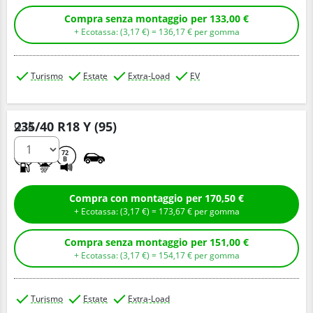
Compra senza montaggio per 133,00 €
+ Ecotassa: (
3,
17
€
) =
136,
17
€
per gomma
Turismo
Estate
Extra-Load
EV
235/40 R18 Y (95)
Q.tà
C
A
72
B
Compra con montaggio per 170,50 €
+ Ecotassa: (
3,
17
€
) =
173,
67
€
per gomma
Compra senza montaggio per 151,00 €
+ Ecotassa: (
3,
17
€
) =
154,
17
€
per gomma
Turismo
Estate
Extra-Load