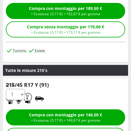
Compra con montaggio per 189,50 €
+ Ecotassa: (
3,
17
€
) =
192,
67
€
per gomma
Compra senza montaggio per 170,00 €
+ Ecotassa: (
3,
17
€
) =
173,
17
€
per gomma
Turismo
Estate
Tutte le misure 215's
215/45 R17 Y (91)
Q.tà
C
A
72
B
Compra con montaggio per 146,50 €
+ Ecotassa: (
3,
17
€
) =
149,
67
€
per gomma