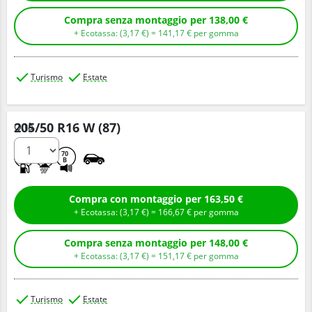
Compra senza montaggio per 138,00 €
+ Ecotassa: (
3,
17
€
) =
141,
17
€
per gomma
Turismo
Estate
205/50 R16 W (87)
Q.tà
C
A
70
B
Compra con montaggio per 163,50 €
+ Ecotassa: (
3,
17
€
) =
166,
67
€
per gomma
Compra senza montaggio per 148,00 €
+ Ecotassa: (
3,
17
€
) =
151,
17
€
per gomma
Turismo
Estate