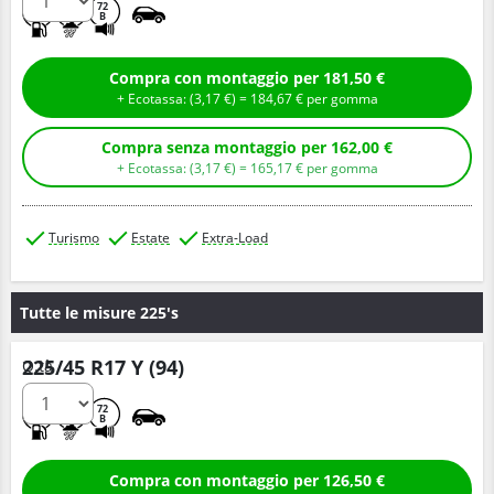
C
A
72
B
Compra con montaggio per 181,50 €
+ Ecotassa: (
3,
17
€
) =
184,
67
€
per gomma
Compra senza montaggio per 162,00 €
+ Ecotassa: (
3,
17
€
) =
165,
17
€
per gomma
Turismo
Estate
Extra-Load
Tutte le misure 225's
225/45 R17 Y (94)
Q.tà
C
A
72
B
Compra con montaggio per 126,50 €