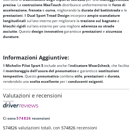
precisa
. La
costruzione MaxTouch
distribuisce uniformemente le
forze di
accelerazione
,
frenata
e
curva
, migliorando la
durata del battistrada
e le
prestazioni
. Il
Dual Sport Tread Design
incorpora
ampie scanalature
longitudinali
sul lato interno per migliorare la
trazione sul bagnato
e
blocchi rigidi
sul lato esterno per una migliore
aderenza su strade
asciutte
. Questo
design innovativo
garantisce
prestazioni
e
sicurezza
durature
.
Informazioni Aggiuntive:
Il
Michelin Pilot Sport 5
include anche l'
indicatore Wear2check
, che facilita
il
monitoraggio dell'usura del pneumatico
e garantisce
sostituzioni
tempestive
. Questo
pneumatico
combina
stile
,
prestazioni
e
durata
,
rendendolo una
scelta eccellente
per i
conducenti esigenti
.
Valutazioni e recensioni
Ci sono
574826
recensioni
574826
valutazioni totali, con
574826
recensioni