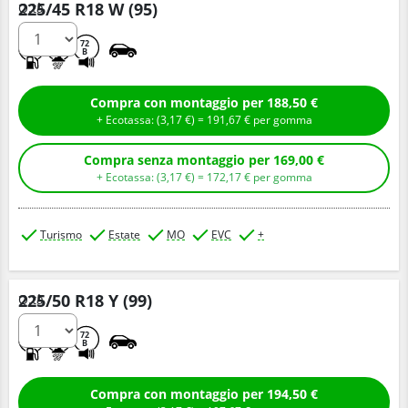
225/45 R18 W (95)
Q.tà
B
A
72
B
Compra con montaggio per 188,50 €
+ Ecotassa: (
3,
17
€
) =
191,
67
€
per gomma
Compra senza montaggio per 169,00 €
+ Ecotassa: (
3,
17
€
) =
172,
17
€
per gomma
Turismo
Estate
MO
EVC
+
225/50 R18 Y (99)
Q.tà
C
A
72
B
Compra con montaggio per 194,50 €