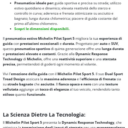
Pneumatico ideale per:
guida sportiva e precisa su strada; utilizzo
estivo quotidiano e dinamico; elevata reattività dello sterzo e
controllo in curva; aderenza e frenata ottimizzate su asciutto e
bagnato; lunga durata chilometrica; piacere di guida costante dal
primo all’ultimo chilometro.
Scopri le dimensioni disponibili.
Il
pneumatico estivo Michelin Pilot Sport 5
migliora la tua
esperienza di
guida
con
prestazioni eccezionali
e
durata
. Progettato per
auto
e
SUV
,
questo
pneumatico sportivo
di quinta generazione offre una
lunga durata
e
prestazioni elevate e costanti
. Grazie alla
Dynamic Response
Technology
di
Michelin
, offre una
reattività superiore
e una
sterzata
precisa
, permettendoti di goderti ogni momento al volante.
Vivi l'
emozione della guida
con il
Michelin Pilot Sport 5
. Il suo
Dual Sport
Tread Design
assicura la
massima aderenza
e l'
efficienza di frenata
sia
su
strade bagnate
che
asciutte
. Il
fianco opaco e nero
con una
texture
vellutata
aggiunge un
tocco di eleganza
al tuo veicolo, rendendolo tanto
stiloso
quanto
funzionale
.
La Scienza Dietro La Tecnologia:
Il
Michelin Pilot Sport 5
presenta la
Dynamic Response Technology
, che
ottimizza la
trasmissione degli input di sterzata
per una
maneggevolezza