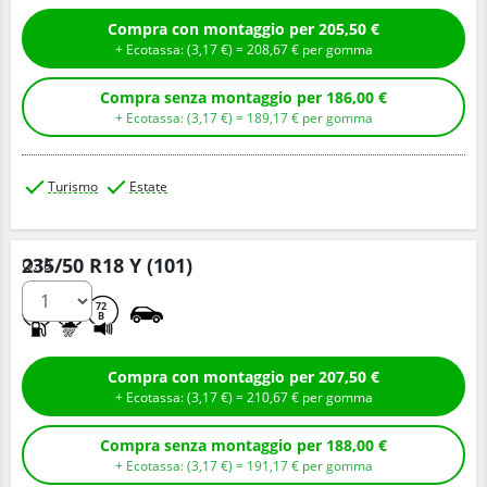
Compra con montaggio per 205,50 €
+ Ecotassa: (
3,
17
€
) =
208,
67
€
per gomma
Compra senza montaggio per 186,00 €
+ Ecotassa: (
3,
17
€
) =
189,
17
€
per gomma
Turismo
Estate
235/50 R18 Y (101)
Q.tà
C
A
72
B
Compra con montaggio per 207,50 €
+ Ecotassa: (
3,
17
€
) =
210,
67
€
per gomma
Compra senza montaggio per 188,00 €
+ Ecotassa: (
3,
17
€
) =
191,
17
€
per gomma