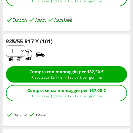
+ Ecotassa: (
3,
17
€
) =
168,
17
€
per gomma
Turismo
Estate
Extra-Load
225/55 R17 Y (101)
Q.tà
C
A
72
B
Compra con montaggio per 182,50 €
+ Ecotassa: (
3,
17
€
) =
185,
67
€
per gomma
Compra senza montaggio per 167,00 €
+ Ecotassa: (
3,
17
€
) =
170,
17
€
per gomma
Turismo
Estate