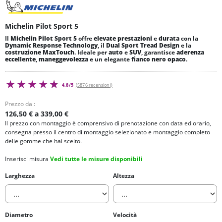
Michelin Pilot Sport 5
Il
Michelin Pilot Sport 5
offre
elevate prestazioni
e
durata
con la
Dynamic Response Technology
, il
Dual Sport Tread Design
e la
costruzione MaxTouch
. Ideale per
auto
e
SUV
, garantisce
aderenza
eccellente
,
maneggevolezza
e un elegante
fianco nero opaco
.
4,8/5
(5876 recensioni)
Prezzo da :
126,50 € a 339,00 €
Il prezzo con montaggio è comprensivo di prenotazione con data ed orario,
consegna presso il centro di montaggio selezionato e montaggio completo
delle gomme che hai scelto.
Inserisci misura
Vedi tutte le misure disponibili
Larghezza
Altezza
Diametro
Velocità