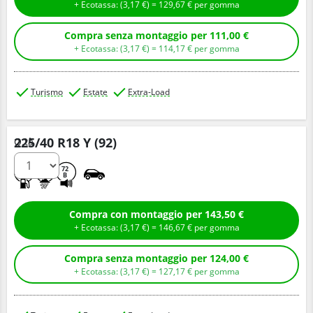
+ Ecotassa: (
3,
17
€
) =
129,
67
€
per gomma
Compra senza montaggio per 111,00 €
+ Ecotassa: (
3,
17
€
) =
114,
17
€
per gomma
Turismo
Estate
Extra-Load
225/40 R18 Y (92)
Q.tà
C
A
72
B
Compra con montaggio per 143,50 €
+ Ecotassa: (
3,
17
€
) =
146,
67
€
per gomma
Compra senza montaggio per 124,00 €
+ Ecotassa: (
3,
17
€
) =
127,
17
€
per gomma