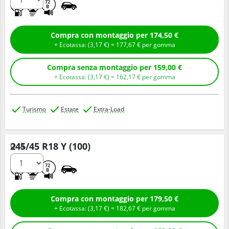
C
A
72
B
Compra con montaggio per 174,50 €
+ Ecotassa: (
3,
17
€
) =
177,
67
€
per gomma
Compra senza montaggio per 159,00 €
+ Ecotassa: (
3,
17
€
) =
162,
17
€
per gomma
Turismo
Estate
Extra-Load
245/45 R18 Y (100)
Q.tà
C
A
72
B
Compra con montaggio per 179,50 €
+ Ecotassa: (
3,
17
€
) =
182,
67
€
per gomma