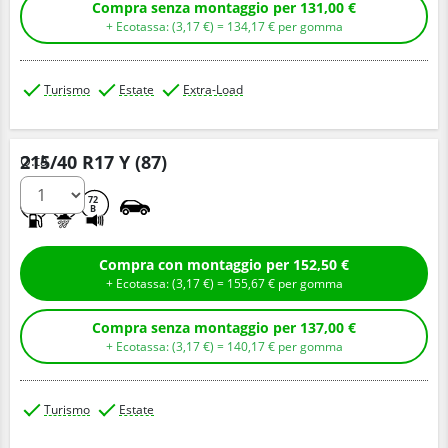
Compra senza montaggio per 131,00 €
+ Ecotassa: (
3,
17
€
) =
134,
17
€
per gomma
Turismo
Estate
Extra-Load
215/40 R17 Y (87)
Q.tà
C
A
72
B
Compra con montaggio per 152,50 €
+ Ecotassa: (
3,
17
€
) =
155,
67
€
per gomma
Compra senza montaggio per 137,00 €
+ Ecotassa: (
3,
17
€
) =
140,
17
€
per gomma
Turismo
Estate