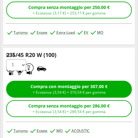
Compra senza montaggio per 250,00 €
+ Ecotassa: (
3,
17
€
) =
253,
17
€
per gomma
Turismo
Estate
Extra-Load
EV
MO
235/45 R20 W (100)
Q.tà
B
A
72
B
Compra con montaggio per 307,00 €
+ Ecotassa: (
3,
54
€
) =
310,
54
€
per gomma
Compra senza montaggio per 286,00 €
+ Ecotassa: (
3,
54
€
) =
289,
54
€
per gomma
Turismo
Estate
MO
ACOUSTIC