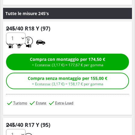
Tutte le misure 245's
245/40 R18 Y (97)
Q.tà
C
A
72
B
Compra con montaggio per 174,50 €
+ Ecotassa: (
3,
17
€
) =
177,
67
€
per gomma
Compra senza montaggio per 155,00 €
+ Ecotassa: (
3,
17
€
) =
158,
17
€
per gomma
Turismo
Estate
Extra-Load
245/40 R17 Y (95)
Q.tà