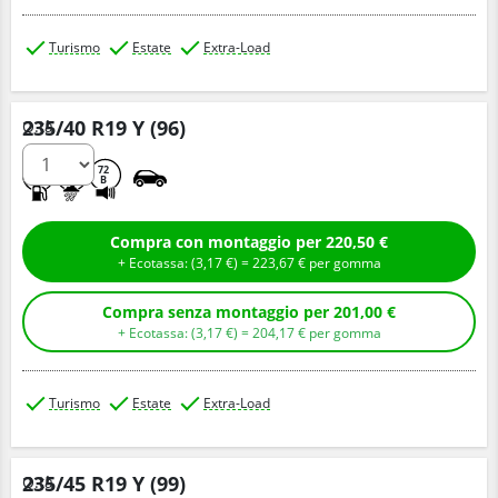
Turismo
Estate
Extra-Load
235/40 R19 Y (96)
Q.tà
C
A
72
B
Compra con montaggio per 220,50 €
+ Ecotassa: (
3,
17
€
) =
223,
67
€
per gomma
Compra senza montaggio per 201,00 €
+ Ecotassa: (
3,
17
€
) =
204,
17
€
per gomma
Turismo
Estate
Extra-Load
235/45 R19 Y (99)
Q.tà