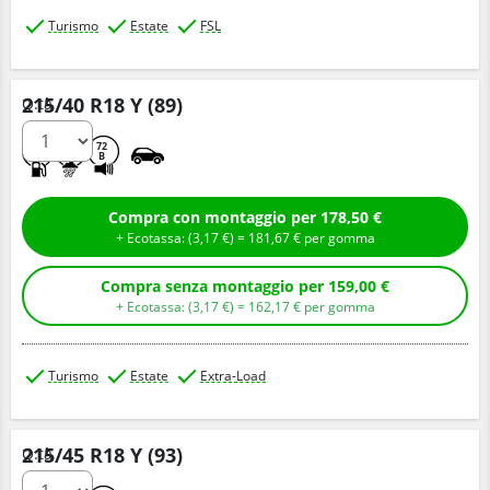
Turismo
Estate
FSL
215/40 R18 Y (89)
Q.tà
C
A
72
B
Compra con montaggio per 178,50 €
+ Ecotassa: (
3,
17
€
) =
181,
67
€
per gomma
Compra senza montaggio per 159,00 €
+ Ecotassa: (
3,
17
€
) =
162,
17
€
per gomma
Turismo
Estate
Extra-Load
215/45 R18 Y (93)
Q.tà