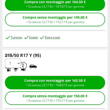
Compra con montaggio per 164,50 €
+ Ecotassa: (
3,
17
€
) =
167,
67
€
per gomma
Compra senza montaggio per 149,00 €
+ Ecotassa: (
3,
17
€
) =
152,
17
€
per gomma
Turismo
Estate
Extra-Load
215/50 R17 Y (95)
Q.tà
C
A
72
B
Compra con montaggio per 165,50 €
+ Ecotassa: (
3,
17
€
) =
168,
67
€
per gomma
Compra senza montaggio per 150,00 €
+ Ecotassa: (
3,
17
€
) =
153,
17
€
per gomma