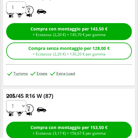
C
A
72
B
Compra con montaggio per 143,50 €
+ Ecotassa: (
2,
20
€
) =
145,
70
€
per gomma
Compra senza montaggio per 128,00 €
+ Ecotassa: (
2,
20
€
) =
130,
20
€
per gomma
Turismo
Estate
Extra-Load
205/45 R16 W (87)
Q.tà
C
A
72
B
Compra con montaggio per 153,50 €
+ Ecotassa: (
3,
17
€
) =
156,
67
€
per gomma