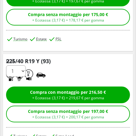
+ Ecotassa: (
3,
17
€
) =
197,
67
€
per gomma
Compra senza montaggio per 175,00 €
+ Ecotassa: (
3,
17
€
) =
178,
17
€
per gomma
Turismo
Estate
FSL
225/40 R19 Y (93)
Q.tà
C
A
72
B
Compra con montaggio per 216,50 €
+ Ecotassa: (
3,
17
€
) =
219,
67
€
per gomma
Compra senza montaggio per 197,00 €
+ Ecotassa: (
3,
17
€
) =
200,
17
€
per gomma