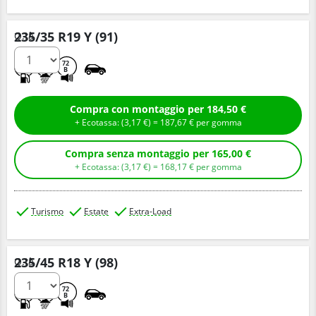
235/35 R19 Y (91)
Q.tà
C
A
72
B
Compra con montaggio per 184,50 €
+ Ecotassa: (
3,
17
€
) =
187,
67
€
per gomma
Compra senza montaggio per 165,00 €
+ Ecotassa: (
3,
17
€
) =
168,
17
€
per gomma
Turismo
Estate
Extra-Load
235/45 R18 Y (98)
Q.tà
C
A
72
B