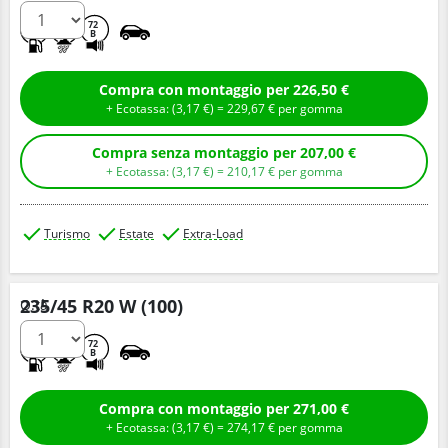
C
A
72
B
Compra con montaggio per 226,50 €
+ Ecotassa: (
3,
17
€
) =
229,
67
€
per gomma
Compra senza montaggio per 207,00 €
+ Ecotassa: (
3,
17
€
) =
210,
17
€
per gomma
Turismo
Estate
Extra-Load
235/45 R20 W (100)
Q.tà
B
A
72
B
Compra con montaggio per 271,00 €
+ Ecotassa: (
3,
17
€
) =
274,
17
€
per gomma