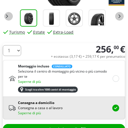
Turismo
Estate
Extra-Load
256,
€
00
Quantità
+ ecotassa: (
3,
17
€
) =
259,
17
€
per pneumatico
Montaggio incluso
CONSIGLIATO
Seleziona il centro di montaggio più vicino o più comodo
per te
Saperne di più
Scegli tra oltre 1000 centri di montaggio
Consegna a domicilio
Consegna a casa o al lavoro
Saperne di più