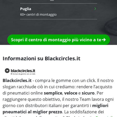
›
Puglia
60+ centri di montaggio
Scopri il centro di montaggio più vicino a te
Informazioni su Blackcircles.it
Blackcircles.it
- compra le gomme con un click. Il nostro
slogan racchiude ciò in cui crediamo: rendere l’acquisto
di pneumatici online
semplice
,
veloce
e
sicuro
. Per
raggiungere questo obiettivo, il nostro Team lavora ogni
giorno con distributori italiani per garantirti i
migliori
pneumatici al miglior prezzo
. La soddisfazione dei