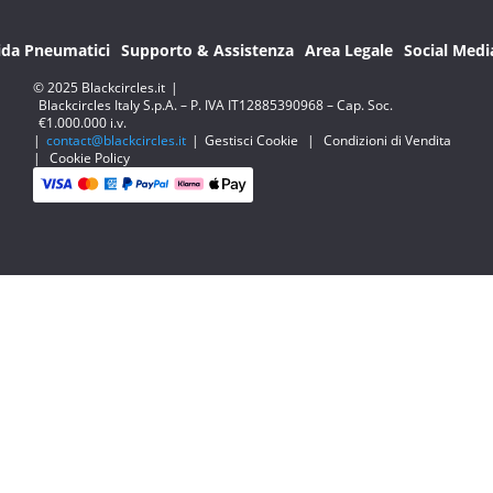
ida Pneumatici
Supporto & Assistenza
Area Legale
Social Medi
© 2025 Blackcircles.it
|
Blackcircles Italy S.p.A. – P. IVA IT12885390968 – Cap. Soc.
€1.000.000 i.v.
|
contact@blackcircles.it
|
Gestisci Cookie
|
Condizioni di Vendita
|
Cookie Policy