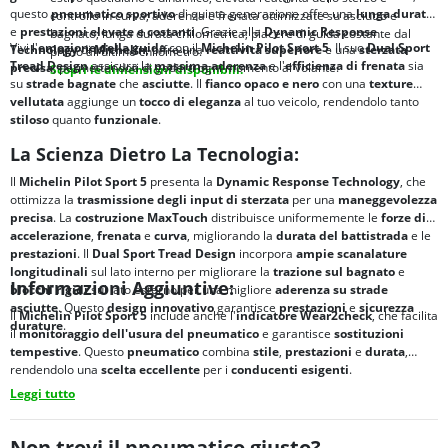
questo
pneumatico sportivo
di quinta generazione offre una
lunga durata
controllo in curva; aderenza e frenata ottimizzate su asciutto e
e
prestazioni elevate e costanti
. Grazie alla
Dynamic Response
bagnato; lunga durata chilometrica; piacere di guida costante dal
Vivi l'
emozione della guida
con il
Michelin Pilot Sport 5
. Il suo
Dual Sport
Technology
di
Michelin
, offre una
reattività superiore
e una
sterzata
primo all’ultimo chilometro.
Tread Design
assicura la
massima aderenza
e l'
efficienza di frenata
sia
precisa
, permettendoti di goderti ogni momento al volante.
Scopri le dimensioni disponibili.
su
strade bagnate
che
asciutte
. Il
fianco opaco e nero
con una
texture
vellutata
aggiunge un
tocco di eleganza
al tuo veicolo, rendendolo tanto
stiloso
quanto
funzionale
.
La Scienza Dietro La Tecnologia:
Il
Michelin Pilot Sport 5
presenta la
Dynamic Response Technology
, che
ottimizza la
trasmissione degli input di sterzata
per una
maneggevolezza
precisa
. La
costruzione MaxTouch
distribuisce uniformemente le
forze di
accelerazione
,
frenata
e
curva
, migliorando la
durata del battistrada
e le
prestazioni
. Il
Dual Sport Tread Design
incorpora
ampie scanalature
longitudinali
sul lato interno per migliorare la
trazione sul bagnato
e
Informazioni Aggiuntive:
blocchi rigidi
sul lato esterno per una migliore
aderenza su strade
asciutte
. Questo
design innovativo
garantisce
prestazioni
e
sicurezza
Il
Michelin Pilot Sport 5
include anche l'
indicatore Wear2check
, che facilita
durature
.
il
monitoraggio dell'usura del pneumatico
e garantisce
sostituzioni
tempestive
. Questo
pneumatico
combina
stile
,
prestazioni
e
durata
,
rendendolo una
scelta eccellente
per i
conducenti esigenti
.
Leggi tutto
Non trovi il pneumatico giusto?