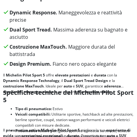
Dynamic Response.
Maneggevolezza e reattività
precise
Dual Sport Tread.
Massima aderenza su bagnato e
asciutto
Costruzione MaxTouch.
Maggiore durata del
battistrada
Design Premium.
Fianco nero opaco elegante
Il
Michelin Pilot Sport 5
offre
elevate prestazioni
e
durata
con la
Dynamic Response Technology
, il
Dual Sport Tread Design
e la
costruzione MaxTouch
. Ideale per
auto
e
SUV
, garantisce
aderenza
Specifiche tecniche del Michelin Pilot Sport
eccellente
,
maneggevolezza
e un elegante
fianco nero opaco
.
5
Tipo di pneumatico:
Estivo
Veicoli compatibili:
Utilitarie sportive, hatchback ad alte prestazioni,
berline sportive, coupé, station wagon performanti e veicoli elettrici
compatibili con misure dedicate.
Il
pneumatico estivo Michelin Pilot Sport 5
migliora la tua
esperienza di
Pneumatico ideale per:
guida sportiva e precisa su strada; utilizzo
guida
con
prestazioni eccezionali
e
durata
. Progettato per
auto
e
SUV
,
estivo quotidiano e dinamico; elevata reattività dello sterzo e