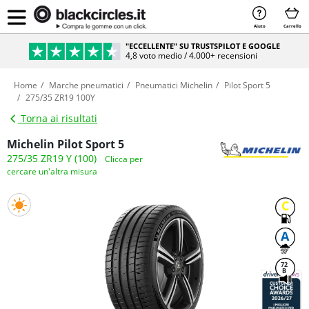
Aiuto
Carrello
"ECCELLENTE" SU TRUSTSPILOT E GOOGLE
4,8 voto medio / 4.000+ recensioni
Home
Marche pneumatici
Pneumatici Michelin
Pilot Sport 5
275/35 ZR19 100Y
Torna ai risultati
Michelin Pilot Sport 5
275/35 ZR19 Y (100)
Clicca per
cercare un'altra misura
C
A
72
B