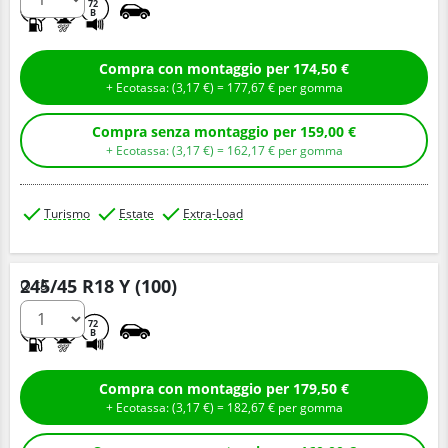
C
A
72
B
Compra con montaggio per 174,50 €
+ Ecotassa: (
3,
17
€
) =
177,
67
€
per gomma
Compra senza montaggio per 159,00 €
+ Ecotassa: (
3,
17
€
) =
162,
17
€
per gomma
Turismo
Estate
Extra-Load
245/45 R18 Y (100)
Q.tà
C
A
72
B
Compra con montaggio per 179,50 €
+ Ecotassa: (
3,
17
€
) =
182,
67
€
per gomma