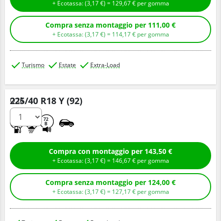
+ Ecotassa: (
3,
17
€
) =
129,
67
€
per gomma
Compra senza montaggio per 111,00 €
+ Ecotassa: (
3,
17
€
) =
114,
17
€
per gomma
Turismo
Estate
Extra-Load
225/40 R18 Y (92)
Q.tà
C
A
72
B
Compra con montaggio per 143,50 €
+ Ecotassa: (
3,
17
€
) =
146,
67
€
per gomma
Compra senza montaggio per 124,00 €
+ Ecotassa: (
3,
17
€
) =
127,
17
€
per gomma