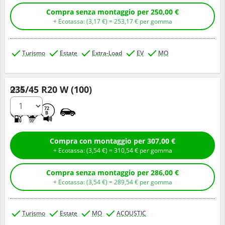
Compra senza montaggio per 250,00 €
+ Ecotassa: (
3,
17
€
) =
253,
17
€
per gomma
Turismo
Estate
Extra-Load
EV
MO
235/45 R20 W (100)
Q.tà
B
A
72
B
Compra con montaggio per 307,00 €
+ Ecotassa: (
3,
54
€
) =
310,
54
€
per gomma
Compra senza montaggio per 286,00 €
+ Ecotassa: (
3,
54
€
) =
289,
54
€
per gomma
Turismo
Estate
MO
ACOUSTIC