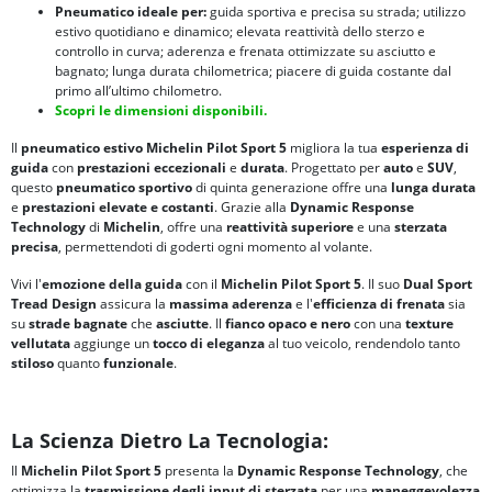
Pneumatico ideale per:
guida sportiva e precisa su strada; utilizzo
estivo quotidiano e dinamico; elevata reattività dello sterzo e
controllo in curva; aderenza e frenata ottimizzate su asciutto e
bagnato; lunga durata chilometrica; piacere di guida costante dal
primo all’ultimo chilometro.
Scopri le dimensioni disponibili.
Il
pneumatico estivo Michelin Pilot Sport 5
migliora la tua
esperienza di
guida
con
prestazioni eccezionali
e
durata
. Progettato per
auto
e
SUV
,
questo
pneumatico sportivo
di quinta generazione offre una
lunga durata
e
prestazioni elevate e costanti
. Grazie alla
Dynamic Response
Technology
di
Michelin
, offre una
reattività superiore
e una
sterzata
precisa
, permettendoti di goderti ogni momento al volante.
Vivi l'
emozione della guida
con il
Michelin Pilot Sport 5
. Il suo
Dual Sport
Tread Design
assicura la
massima aderenza
e l'
efficienza di frenata
sia
su
strade bagnate
che
asciutte
. Il
fianco opaco e nero
con una
texture
vellutata
aggiunge un
tocco di eleganza
al tuo veicolo, rendendolo tanto
stiloso
quanto
funzionale
.
La Scienza Dietro La Tecnologia:
Il
Michelin Pilot Sport 5
presenta la
Dynamic Response Technology
, che
ottimizza la
trasmissione degli input di sterzata
per una
maneggevolezza