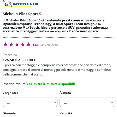
Michelin Pilot Sport 5
Il
Michelin Pilot Sport 5
offre
elevate prestazioni
e
durata
con la
Dynamic Response Technology
, il
Dual Sport Tread Design
e la
costruzione MaxTouch
. Ideale per
auto
e
SUV
, garantisce
aderenza
eccellente
,
maneggevolezza
e un elegante
fianco nero opaco
.
4,8/5
(5869 recensioni)
Prezzo da :
126,50 € a 339,00 €
Il prezzo con montaggio è comprensivo di prenotazione con data ed orario,
consegna presso il centro di montaggio selezionato e montaggio completo
delle gomme che hai scelto.
Inserisci misura
Vedi tutte le misure disponibili
Larghezza
Altezza
Diametro
Velocità