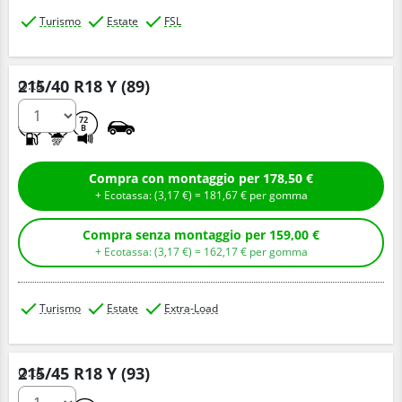
Turismo
Estate
FSL
215/40 R18 Y (89)
Q.tà
C
A
72
B
Compra con montaggio per 178,50 €
+ Ecotassa: (
3,
17
€
) =
181,
67
€
per gomma
Compra senza montaggio per 159,00 €
+ Ecotassa: (
3,
17
€
) =
162,
17
€
per gomma
Turismo
Estate
Extra-Load
215/45 R18 Y (93)
Q.tà