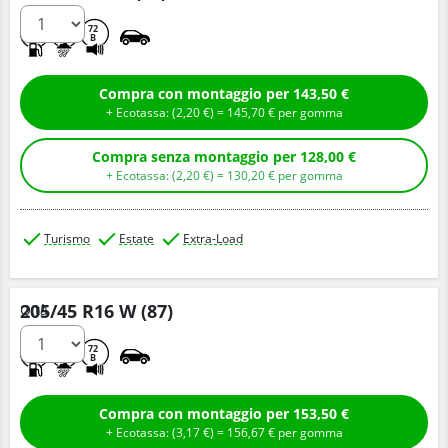
C
A
72
B
Compra con montaggio per 143,50 €
+ Ecotassa: (
2,
20
€
) =
145,
70
€
per gomma
Compra senza montaggio per 128,00 €
+ Ecotassa: (
2,
20
€
) =
130,
20
€
per gomma
Turismo
Estate
Extra-Load
205/45 R16 W (87)
Q.tà
C
A
72
B
Compra con montaggio per 153,50 €
+ Ecotassa: (
3,
17
€
) =
156,
67
€
per gomma