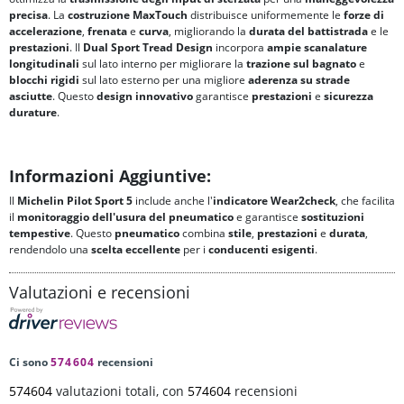
precisa
. La
costruzione MaxTouch
distribuisce uniformemente le
forze di
accelerazione
,
frenata
e
curva
, migliorando la
durata del battistrada
e le
prestazioni
. Il
Dual Sport Tread Design
incorpora
ampie scanalature
longitudinali
sul lato interno per migliorare la
trazione sul bagnato
e
blocchi rigidi
sul lato esterno per una migliore
aderenza su strade
asciutte
. Questo
design innovativo
garantisce
prestazioni
e
sicurezza
durature
.
Informazioni Aggiuntive:
Il
Michelin Pilot Sport 5
include anche l'
indicatore Wear2check
, che facilita
il
monitoraggio dell'usura del pneumatico
e garantisce
sostituzioni
tempestive
. Questo
pneumatico
combina
stile
,
prestazioni
e
durata
,
rendendolo una
scelta eccellente
per i
conducenti esigenti
.
Valutazioni e recensioni
Ci sono
574604
recensioni
574604
valutazioni totali, con
574604
recensioni