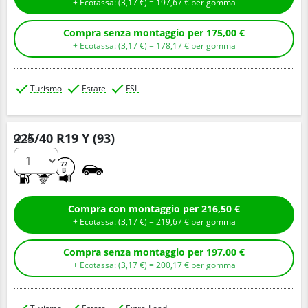
+ Ecotassa: (
3,
17
€
) =
197,
67
€
per gomma
Compra senza montaggio per 175,00 €
+ Ecotassa: (
3,
17
€
) =
178,
17
€
per gomma
Turismo
Estate
FSL
225/40 R19 Y (93)
Q.tà
C
A
72
B
Compra con montaggio per 216,50 €
+ Ecotassa: (
3,
17
€
) =
219,
67
€
per gomma
Compra senza montaggio per 197,00 €
+ Ecotassa: (
3,
17
€
) =
200,
17
€
per gomma