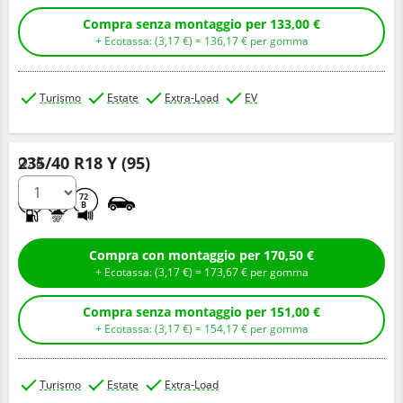
Compra senza montaggio per 133,00 €
+ Ecotassa: (
3,
17
€
) =
136,
17
€
per gomma
Turismo
Estate
Extra-Load
EV
235/40 R18 Y (95)
Q.tà
C
A
72
B
Compra con montaggio per 170,50 €
+ Ecotassa: (
3,
17
€
) =
173,
67
€
per gomma
Compra senza montaggio per 151,00 €
+ Ecotassa: (
3,
17
€
) =
154,
17
€
per gomma
Turismo
Estate
Extra-Load