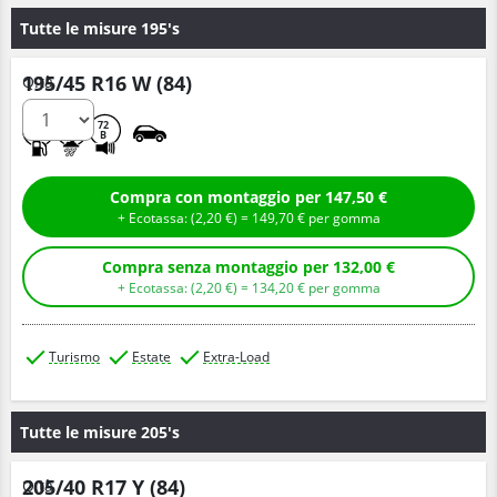
Tutte le misure 195's
195/45 R16 W (84)
Q.tà
C
A
72
B
Compra con montaggio per 147,50 €
+ Ecotassa: (
2,
20
€
) =
149,
70
€
per gomma
Compra senza montaggio per 132,00 €
+ Ecotassa: (
2,
20
€
) =
134,
20
€
per gomma
Turismo
Estate
Extra-Load
Tutte le misure 205's
205/40 R17 Y (84)
Q.tà