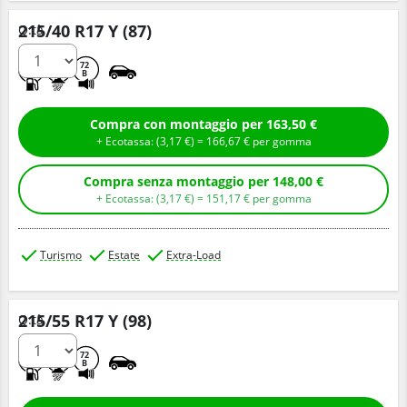
215/40 R17 Y (87)
Q.tà
C
A
72
B
Compra con montaggio per 163,50 €
+ Ecotassa: (
3,
17
€
) =
166,
67
€
per gomma
Compra senza montaggio per 148,00 €
+ Ecotassa: (
3,
17
€
) =
151,
17
€
per gomma
Turismo
Estate
Extra-Load
215/55 R17 Y (98)
Q.tà
C
A
72
B