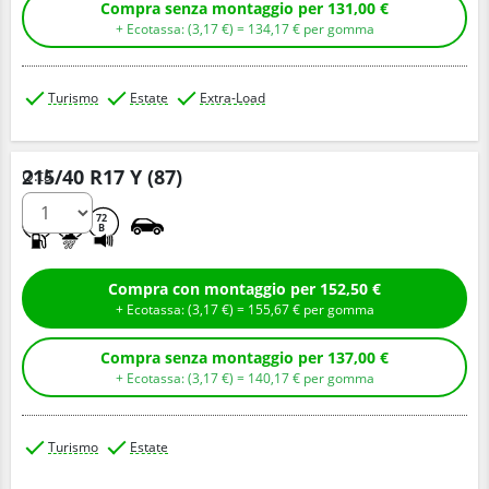
Compra senza montaggio per 131,00 €
+ Ecotassa: (
3,
17
€
) =
134,
17
€
per gomma
Turismo
Estate
Extra-Load
215/40 R17 Y (87)
Q.tà
C
A
72
B
Compra con montaggio per 152,50 €
+ Ecotassa: (
3,
17
€
) =
155,
67
€
per gomma
Compra senza montaggio per 137,00 €
+ Ecotassa: (
3,
17
€
) =
140,
17
€
per gomma
Turismo
Estate