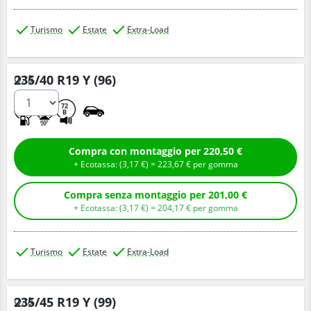
Turismo
Estate
Extra-Load
235/40 R19 Y (96)
Q.tà
C
A
72
B
Compra con montaggio per 220,50 €
+ Ecotassa: (
3,
17
€
) =
223,
67
€
per gomma
Compra senza montaggio per 201,00 €
+ Ecotassa: (
3,
17
€
) =
204,
17
€
per gomma
Turismo
Estate
Extra-Load
235/45 R19 Y (99)
Q.tà