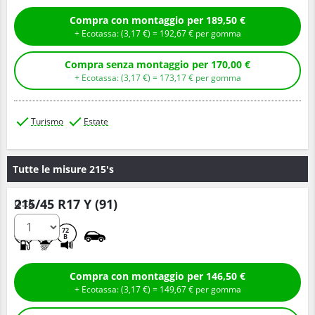
Compra con montaggio per 189,50 €
+ Ecotassa: (
3,
17
€
) =
192,
67
€
per gomma
Compra senza montaggio per 170,00 €
+ Ecotassa: (
3,
17
€
) =
173,
17
€
per gomma
Turismo
Estate
Tutte le misure 215's
215/45 R17 Y (91)
Q.tà
C
A
72
B
Compra con montaggio per 146,50 €
+ Ecotassa: (
3,
17
€
) =
149,
67
€
per gomma