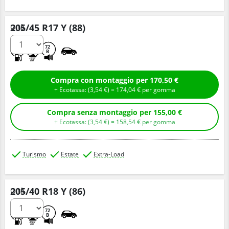
205/45 R17 Y (88)
Q.tà
C
A
72
B
Compra con montaggio per 170,50 €
+ Ecotassa: (
3,
54
€
) =
174,
04
€
per gomma
Compra senza montaggio per 155,00 €
+ Ecotassa: (
3,
54
€
) =
158,
54
€
per gomma
Turismo
Estate
Extra-Load
205/40 R18 Y (86)
Q.tà
C
A
72
B