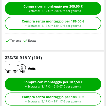
Compra con montaggio per 205,50 €
+ Ecotassa: (
3,
17
€
) =
208,
67
€
per gomma
Compra senza montaggio per 186,00 €
+ Ecotassa: (
3,
17
€
) =
189,
17
€
per gomma
Turismo
Estate
235/50 R18 Y (101)
Q.tà
C
A
72
B
Compra con montaggio per 207,50 €
+ Ecotassa: (
3,
17
€
) =
210,
67
€
per gomma
Compra senza montaggio per 188,00 €
+ Ecotassa: (
3,
17
€
) =
191,
17
€
per gomma