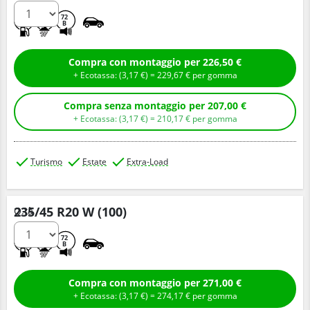
C
A
72
B
Compra con montaggio per 226,50 €
+ Ecotassa: (
3,
17
€
) =
229,
67
€
per gomma
Compra senza montaggio per 207,00 €
+ Ecotassa: (
3,
17
€
) =
210,
17
€
per gomma
Turismo
Estate
Extra-Load
235/45 R20 W (100)
Q.tà
B
A
72
B
Compra con montaggio per 271,00 €
+ Ecotassa: (
3,
17
€
) =
274,
17
€
per gomma