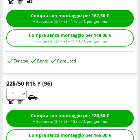
Compra con montaggio per 167,50 €
+ Ecotassa: (
3,
17
€
) =
170,
67
€
per gomma
Compra senza montaggio per 148,00 €
+ Ecotassa: (
3,
17
€
) =
151,
17
€
per gomma
Turismo
Estate
Extra-Load
225/50 R16 Y (96)
Q.tà
C
A
Compra con montaggio per 180,50 €
+ Ecotassa: (
3,
17
€
) =
183,
67
€
per gomma
Compra senza montaggio per 165,00 €