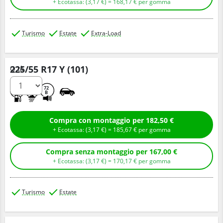
+ Ecotassa: (
3,
17
€
) =
168,
17
€
per gomma
Turismo
Estate
Extra-Load
225/55 R17 Y (101)
Q.tà
C
A
72
B
Compra con montaggio per 182,50 €
+ Ecotassa: (
3,
17
€
) =
185,
67
€
per gomma
Compra senza montaggio per 167,00 €
+ Ecotassa: (
3,
17
€
) =
170,
17
€
per gomma
Turismo
Estate