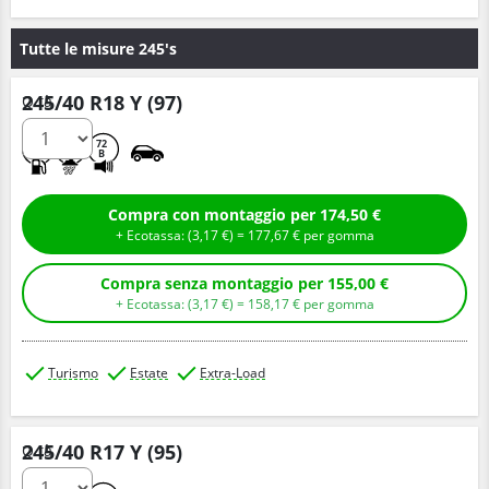
Tutte le misure 245's
245/40 R18 Y (97)
Q.tà
C
A
72
B
Compra con montaggio per 174,50 €
+ Ecotassa: (
3,
17
€
) =
177,
67
€
per gomma
Compra senza montaggio per 155,00 €
+ Ecotassa: (
3,
17
€
) =
158,
17
€
per gomma
Turismo
Estate
Extra-Load
245/40 R17 Y (95)
Q.tà