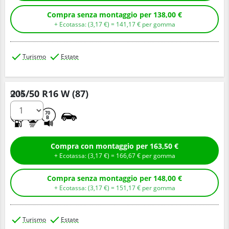
Compra senza montaggio per 138,00 €
+ Ecotassa: (
3,
17
€
) =
141,
17
€
per gomma
Turismo
Estate
205/50 R16 W (87)
Q.tà
C
A
70
B
Compra con montaggio per 163,50 €
+ Ecotassa: (
3,
17
€
) =
166,
67
€
per gomma
Compra senza montaggio per 148,00 €
+ Ecotassa: (
3,
17
€
) =
151,
17
€
per gomma
Turismo
Estate