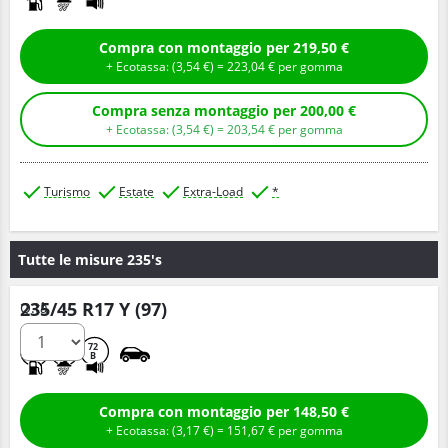
Compra con montaggio per 219,50 €
+ Ecotassa: (
3,
54
€
) =
223,
04
€
per gomma
Compra senza montaggio per 200,00 €
+ Ecotassa: (
3,
54
€
) =
203,
54
€
per gomma
Turismo
Estate
Extra-Load
*
Tutte le misure 235's
235/45 R17 Y (97)
Q.tà
C
A
72
B
Compra con montaggio per 148,50 €
+ Ecotassa: (
3,
17
€
) =
151,
67
€
per gomma