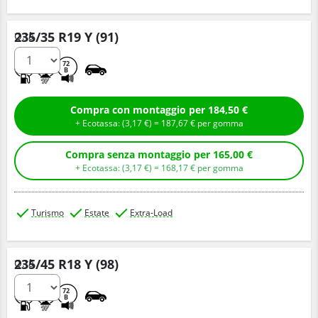
235/35 R19 Y (91)
Q.tà
C
A
72
B
Compra con montaggio per 184,50 €
+ Ecotassa: (
3,
17
€
) =
187,
67
€
per gomma
Compra senza montaggio per 165,00 €
+ Ecotassa: (
3,
17
€
) =
168,
17
€
per gomma
Turismo
Estate
Extra-Load
235/45 R18 Y (98)
Q.tà
C
A
72
B