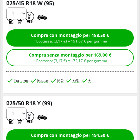
225/45 R18 W (95)
Q.tà
B
A
72
B
Compra con montaggio per 188,50 €
+ Ecotassa: (
3,
17
€
) =
191,
67
€
per gomma
Compra senza montaggio per 169,00 €
+ Ecotassa: (
3,
17
€
) =
172,
17
€
per gomma
Turismo
Estate
MO
EVC
+
225/50 R18 Y (99)
Q.tà
C
A
72
B
Compra con montaggio per 194,50 €