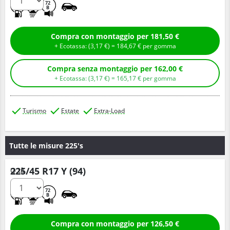
C
A
72
B
Compra con montaggio per 181,50 €
+ Ecotassa: (
3,
17
€
) =
184,
67
€
per gomma
Compra senza montaggio per 162,00 €
+ Ecotassa: (
3,
17
€
) =
165,
17
€
per gomma
Turismo
Estate
Extra-Load
Tutte le misure 225's
225/45 R17 Y (94)
Q.tà
C
A
72
B
Compra con montaggio per 126,50 €