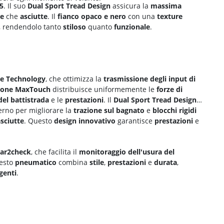
 5
. Il suo
Dual Sport Tread Design
assicura la
massima
te
che
asciutte
. Il
fianco opaco e nero
con una
texture
o, rendendolo tanto
stiloso
quanto
funzionale
.
e Technology
, che ottimizza la
trasmissione degli input di
ione MaxTouch
distribuisce uniformemente le
forze di
del battistrada
e le
prestazioni
. Il
Dual Sport Tread Design
terno per migliorare la
trazione sul bagnato
e
blocchi rigidi
sciutte
. Questo
design innovativo
garantisce
prestazioni
e
ear2check
, che facilita il
monitoraggio dell'usura del
esto
pneumatico
combina
stile
,
prestazioni
e
durata
,
genti
.