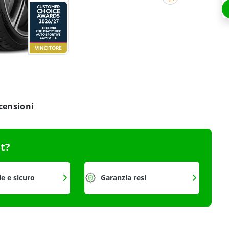
censioni
it?
le e sicuro
Garanzia resi