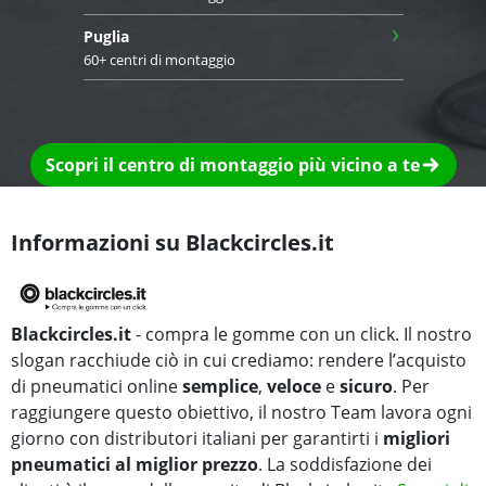
›
Puglia
60+ centri di montaggio
Scopri il centro di montaggio più vicino a te
Informazioni su Blackcircles.it
Blackcircles.it
- compra le gomme con un click. Il nostro
slogan racchiude ciò in cui crediamo: rendere l’acquisto
di pneumatici online
semplice
,
veloce
e
sicuro
. Per
raggiungere questo obiettivo, il nostro Team lavora ogni
giorno con distributori italiani per garantirti i
migliori
pneumatici al miglior prezzo
. La soddisfazione dei