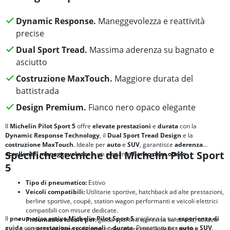
Dynamic Response.
Maneggevolezza e reattività
precise
Dual Sport Tread.
Massima aderenza su bagnato e
asciutto
Costruzione MaxTouch.
Maggiore durata del
battistrada
Design Premium.
Fianco nero opaco elegante
Il
Michelin Pilot Sport 5
offre
elevate prestazioni
e
durata
con la
Dynamic Response Technology
, il
Dual Sport Tread Design
e la
costruzione MaxTouch
. Ideale per
auto
e
SUV
, garantisce
aderenza
Specifiche tecniche del Michelin Pilot Sport
eccellente
,
maneggevolezza
e un elegante
fianco nero opaco
.
5
Tipo di pneumatico:
Estivo
Veicoli compatibili:
Utilitarie sportive, hatchback ad alte prestazioni,
berline sportive, coupé, station wagon performanti e veicoli elettrici
compatibili con misure dedicate.
Il
pneumatico estivo Michelin Pilot Sport 5
migliora la tua
esperienza di
Pneumatico ideale per:
guida sportiva e precisa su strada; utilizzo
guida
con
prestazioni eccezionali
e
durata
. Progettato per
auto
e
SUV
,
estivo quotidiano e dinamico; elevata reattività dello sterzo e