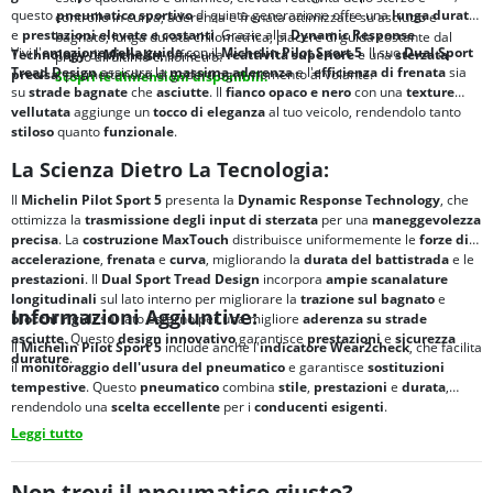
questo
pneumatico sportivo
di quinta generazione offre una
lunga durata
controllo in curva; aderenza e frenata ottimizzate su asciutto e
e
prestazioni elevate e costanti
. Grazie alla
Dynamic Response
bagnato; lunga durata chilometrica; piacere di guida costante dal
Vivi l'
emozione della guida
con il
Michelin Pilot Sport 5
. Il suo
Dual Sport
Technology
di
Michelin
, offre una
reattività superiore
e una
sterzata
primo all’ultimo chilometro.
Tread Design
assicura la
massima aderenza
e l'
efficienza di frenata
sia
precisa
, permettendoti di goderti ogni momento al volante.
Scopri le dimensioni disponibili.
su
strade bagnate
che
asciutte
. Il
fianco opaco e nero
con una
texture
vellutata
aggiunge un
tocco di eleganza
al tuo veicolo, rendendolo tanto
stiloso
quanto
funzionale
.
La Scienza Dietro La Tecnologia:
Il
Michelin Pilot Sport 5
presenta la
Dynamic Response Technology
, che
ottimizza la
trasmissione degli input di sterzata
per una
maneggevolezza
precisa
. La
costruzione MaxTouch
distribuisce uniformemente le
forze di
accelerazione
,
frenata
e
curva
, migliorando la
durata del battistrada
e le
prestazioni
. Il
Dual Sport Tread Design
incorpora
ampie scanalature
longitudinali
sul lato interno per migliorare la
trazione sul bagnato
e
Informazioni Aggiuntive:
blocchi rigidi
sul lato esterno per una migliore
aderenza su strade
asciutte
. Questo
design innovativo
garantisce
prestazioni
e
sicurezza
Il
Michelin Pilot Sport 5
include anche l'
indicatore Wear2check
, che facilita
durature
.
il
monitoraggio dell'usura del pneumatico
e garantisce
sostituzioni
tempestive
. Questo
pneumatico
combina
stile
,
prestazioni
e
durata
,
rendendolo una
scelta eccellente
per i
conducenti esigenti
.
Leggi tutto
Non trovi il pneumatico giusto?