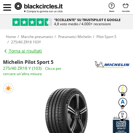
Aiuto
Carrello
"ECCELLENTE" SU TRUSTSPILOT E GOOGLE
4,8 voto medio / 4.000+ recensioni
Home
Marche pneumatici
Pneumatici Michelin
Pilot Sport 5
275/40 ZR18 103Y
Torna ai risultati
Michelin Pilot Sport 5
275/40 ZR18 Y (103)
Clicca per
cercare un'altra misura
C
A
72
B