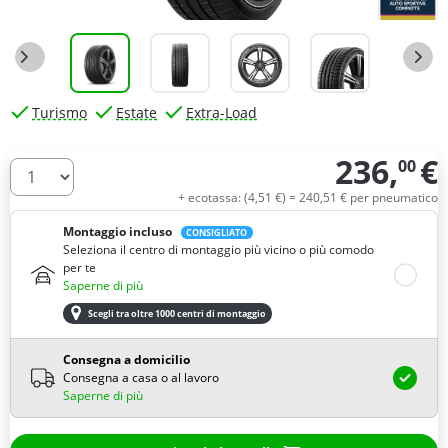
Turismo
Estate
Extra-Load
236,
€
00
Quantità
+ ecotassa: (
4,
51
€
) =
240,
51
€
per pneumatico
Montaggio incluso
CONSIGLIATO
Seleziona il centro di montaggio più vicino o più comodo
per te
Saperne di più
Scegli tra oltre 1000 centri di montaggio
Consegna a domicilio
Consegna a casa o al lavoro
Saperne di più