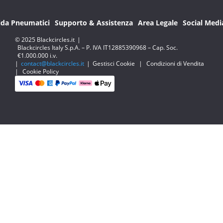
ida Pneumatici
Supporto & Assistenza
Area Legale
Social Medi
© 2025 Blackcircles.it
|
Blackcircles Italy S.p.A. – P. IVA IT12885390968 – Cap. Soc.
€1.000.000 i.v.
|
contact@blackcircles.it
|
Gestisci Cookie
|
Condizioni di Vendita
|
Cookie Policy