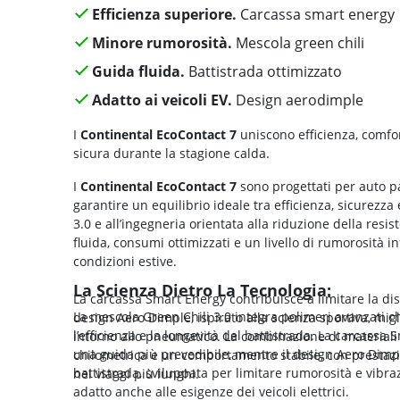
Efficienza superiore.
Carcassa smart energy
Minore rumorosità.
Mescola green chili
Guida fluida.
Battistrada ottimizzato
Adatto ai veicoli EV.
Design aerodimple
I
Continental EcoContact 7
uniscono efficienza, comfor
sicura durante la stagione calda.
I
Continental EcoContact 7
sono progettati per auto p
garantire un equilibrio ideale tra efficienza, sicurezz
3.0 e all’ingegneria orientata alla riduzione della resi
fluida, consumi ottimizzati e un livello di rumorosità 
condizioni estive.
La Scienza Dietro La Tecnologia:
La carcassa Smart Energy contribuisce a limitare la di
La mescola Green Chili 3.0 integra polimeri avanzati c
design Aero Dimple, ispirato alla scienza sportiva, migl
l’efficienza e la longevità del battistrada. La carcassa 
intorno allo pneumatico. La combinazione di materiali 
una guida più prevedibile, mentre il design Aero Dimp
chilometrica e un comportamento stabile, con prestazi
battistrada, sviluppata per limitare rumorosità e vibr
nei viaggi più lunghi.
adatto anche alle esigenze dei veicoli elettrici.