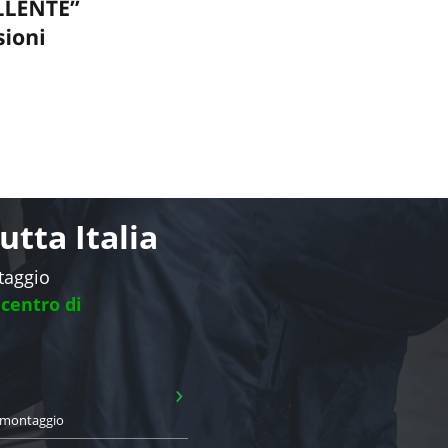
tta Italia
ntaggio
 centro di
›
i montaggio