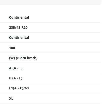
Continental
235/45 R20
Continental
100
(W) (> 270 km/h)
A (A - E)
B (A - E)
L1(A - C)/69
XL