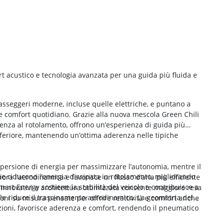
t acustico e tecnologia avanzata per una guida più fluida e
asseggeri moderne, incluse quelle elettriche, e puntano a
a e comfort quotidiano. Grazie alla nuova mescola Green Chili
stenza al rotolamento, offrono un’esperienza di guida più
inferiore, mantenendo un’ottima aderenza nelle tipiche
spersione di energia per massimizzare l’autonomia, mentre il
he riducono l’energia dissipata in rotolamento, migliorando
iora l’aerodinamica e favorisce un flusso d’aria più efficiente
Smart Energy sostiene la stabilità del veicolo e contribuisce a
innovativi e architettura ottimizzata consente maggiore resa
le riduce il trascinamento aerodinamico. La geometria del
oni su misura pensate per offrire reattività e comfort anche
azioni, favorisce aderenza e comfort, rendendo il pneumatico