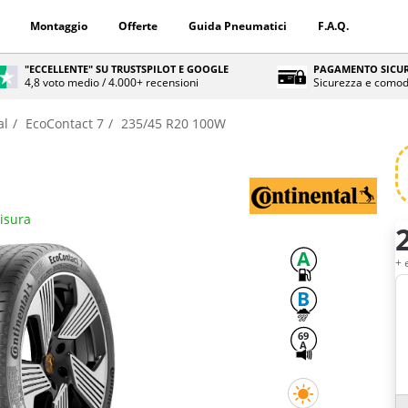
Montaggio
Offerte
Guida Pneumatici
F.A.Q.
"ECCELLENTE" SU TRUSTSPILOT E GOOGLE
PAGAMENTO SICUR
4,8 voto medio / 4.000+ recensioni
Sicurezza e comod
al
EcoContact 7
235/45 R20 100W
misura
Q
A
+ 
B
69
A