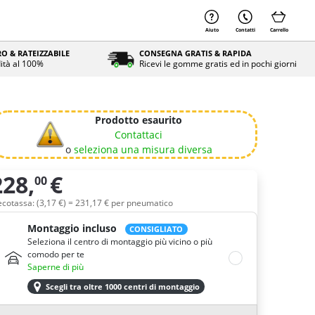
Aiuto
Contatti
Carrello
O & RATEIZZABILE
CONSEGNA GRATIS & RAPIDA
ità al 100%
Ricevi le gomme gratis ed in pochi giorni
Prodotto esaurito
Contattaci
o
seleziona una misura diversa
228,
€
00
uantità
ecotassa: (
3,
17
€
) =
231,
17
€
per pneumatico
Montaggio incluso
CONSIGLIATO
Seleziona il centro di montaggio più vicino o più
comodo per te
Saperne di più
Scegli tra oltre 1000 centri di montaggio