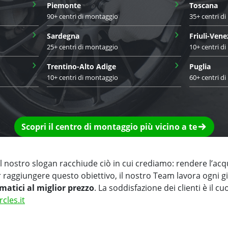
›
›
Piemonte
Toscana
90+ centri di montaggio
35+ centri d
›
›
Sardegna
Friuli-Vene
25+ centri di montaggio
10+ centri d
›
›
Trentino-Alto Adige
Puglia
10+ centri di montaggio
60+ centri d
Scopri il centro di montaggio più vicino a te
 nostro slogan racchiude ciò in cui crediamo: rendere l’acq
r raggiungere questo obiettivo, il nostro Team lavora ogni 
matici al miglior prezzo
. La soddisfazione dei clienti è il cu
rcles.it