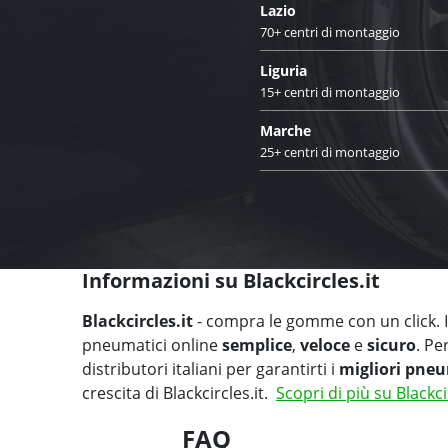
Lazio
70+ centri di montaggio
Liguria
15+ centri di montaggio
Marche
25+ centri di montaggio
Informazioni su Blackcircles.it
Blackcircles.it
- compra le gomme con un click. Il
pneumatici online
semplice
,
veloce
e
sicuro
. Pe
distributori italiani per garantirti i
migliori pneu
crescita di Blackcircles.it.
Scopri di più su Blackci
FAQ