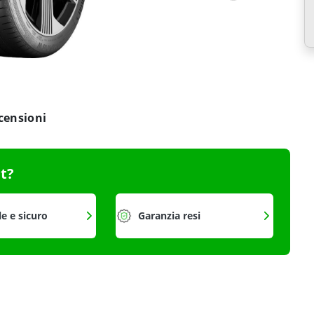
censioni
it?
le e sicuro
Garanzia resi