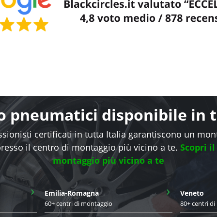
 pneumatici disponibile in tu
sionisti certificati in tutta Italia garantiscono un mo
presso il centro di montaggio più vicino a te.
Scopri il
montaggio più vicino a te
›
›
Emilia-Romagna
Veneto
60+ centri di montaggio
80+ centri d