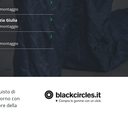
›
i montaggio
›
zia Giulia
i montaggio
›
i montaggio
uisto di
giorno con
ore della