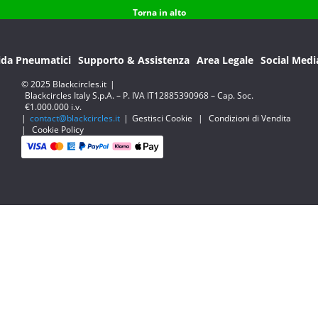
Torna in alto
ida Pneumatici
Supporto & Assistenza
Area Legale
Social Medi
© 2025 Blackcircles.it
|
Blackcircles Italy S.p.A. – P. IVA IT12885390968 – Cap. Soc.
€1.000.000 i.v.
|
contact@blackcircles.it
|
Gestisci Cookie
|
Condizioni di Vendita
|
Cookie Policy