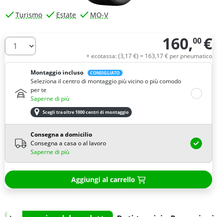
Turismo
Estate
MO-V
160,
€
00
Quantità
+ ecotassa: (
3,
17
€
) =
163,
17
€
per pneumatico
Montaggio incluso
CONSIGLIATO
Seleziona il centro di montaggio più vicino o più comodo
per te
Saperne di più
Scegli tra oltre 1000 centri di montaggio
Consegna a domicilio
Consegna a casa o al lavoro
Saperne di più
Aggiungi al carrello