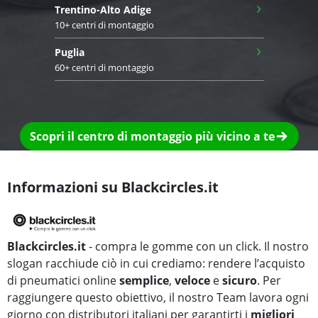
›
Trentino-Alto Adige
10+ centri di montaggio
›
Puglia
60+ centri di montaggio
Scopri il centro di montaggio più vicino a te
Informazioni su Blackcircles.it
Blackcircles.it
- compra le gomme con un click. Il nostro
slogan racchiude ciò in cui crediamo: rendere l’acquisto
di pneumatici online
semplice
,
veloce
e
sicuro
. Per
raggiungere questo obiettivo, il nostro Team lavora ogni
giorno con distributori italiani per garantirti i
migliori