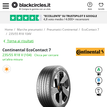
Aiuto
Carrello
"ECCELLENTE" SU TRUSTSPILOT E GOOGLE
4,8 voto medio / 4.000+ recensioni
Home
Marche pneumatici
Pneumatici Continental
EcoContact 7
235/55 R18 104V
Torna ai risultati
Continental EcoContact 7
235/55 R18 V (104)
Clicca per cercare
un'altra misura
A
B
69
A