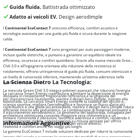
Guida fluida.
Battistrada ottimizzato
Adatto ai veicoli EV.
Design aerodimple
I
Continental EcoContact 7
uniscono efficienza, comfort acustico e
tecnologia avanzata per una guida più fluida e sicura durante la stagione
calda.
I
Continental EcoContact 7
sono progettati per auto passeggeri moderne,
incluse quelle elettriche, e puntano a garantire un equilibrio ideale tra
efficienza, sicurezza e comfort quotidiano. Grazie alla nuova mescola Green
Chili 3.0 e all’ingegneria orientata alla riduzione della resistenza al
rotolamento, offrono un’esperienza di guida più fluida, consumi ottimizzati e
un livello di rumorosità inferiore, mantenendo un’ottima aderenza nelle
La Scienza Dietro La Tecnologia:
tipiche condizioni estive.
La mescola Green Chili 3.0 integra polimeri avanzati che riducono l’energia
La carcassa Smart Energy contribuisce a limitare la dispersione di energia
dissipata in rotolamento, migliorando l’efficienza e la longevità del
per massimizzare l’autonomia, mentre il design Aero Dimple, ispirato alla
battistrada. La carcassa Smart Energy sostiene la stabilità del veicolo e
scienza sportiva, migliora l’aerodinamica e favorisce un flusso d’aria più
contribuisce a una guida più prevedibile, mentre il design Aero Dimple riduce
efficiente intorno allo pneumatico. La combinazione di materiali innovativi e
il trascinamento aerodinamico. La geometria del battistrada, sviluppata per
architettura ottimizzata consente maggiore resa chilometrica e un
limitare rumorosità e vibrazioni, favorisce aderenza e comfort, rendendo il
comportamento stabile, con prestazioni su misura pensate per offrire
Informazioni Aggiuntive:
pneumatico adatto anche alle esigenze dei veicoli elettrici.
reattività e comfort anche nei viaggi più lunghi.
La gamma EcoContact 7 include soluzioni dedicate per ridurre la rumorosità
interna del veicolo e supporta le esigenze dei modelli di nuova generazione,