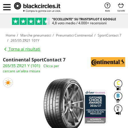
Aiuto
Carrello
"ECCELLENTE" SU TRUSTSPILOT E GOOGLE
4,8 voto medio / 4.000+ recensioni
Home
Marche pneumatici
Pneumatici Continental
SportContact 7
265/35 ZR21 101Y
Torna ai risultati
Continental SportContact 7
265/35 ZR21 Y (101)
Clicca per
cercare un'altra misura
C
B
73
B