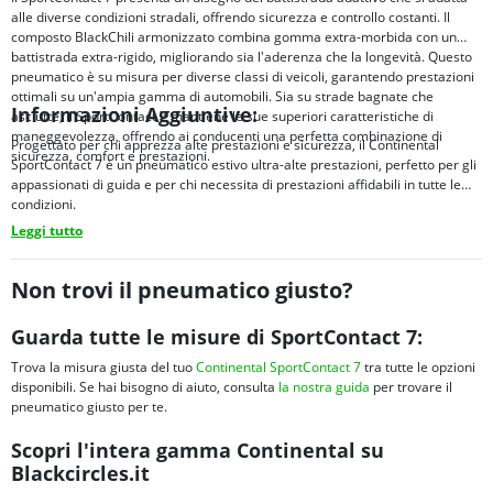
alle diverse condizioni stradali, offrendo sicurezza e controllo costanti. Il
composto BlackChili armonizzato combina gomma extra-morbida con un
battistrada extra-rigido, migliorando sia l'aderenza che la longevità. Questo
pneumatico è su misura per diverse classi di veicoli, garantendo prestazioni
ottimali su un'ampia gamma di automobili. Sia su strade bagnate che
Informazioni Aggiuntive:
asciutte, il SportContact 7 mantiene le sue superiori caratteristiche di
maneggevolezza, offrendo ai conducenti una perfetta combinazione di
Progettato per chi apprezza alte prestazioni e sicurezza, il Continental
sicurezza, comfort e prestazioni.
SportContact 7 è un pneumatico estivo ultra-alte prestazioni, perfetto per gli
appassionati di guida e per chi necessita di prestazioni affidabili in tutte le
condizioni.
Leggi tutto
Non trovi il pneumatico giusto?
Guarda tutte le misure di SportContact 7:
Trova la misura giusta del tuo
Continental SportContact 7
tra tutte le opzioni
disponibili. Se hai bisogno di aiuto, consulta
la nostra guida
per trovare il
pneumatico giusto per te.
Scopri l'intera gamma Continental su
Blackcircles.it