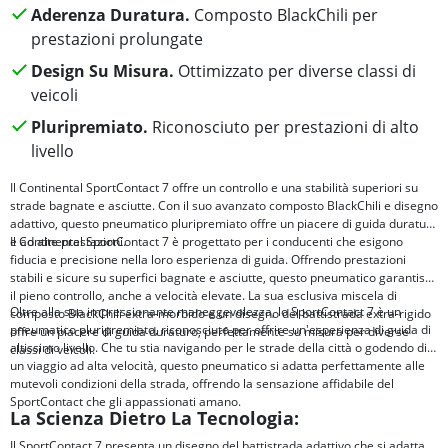
Aderenza Duratura.
Composto BlackChili per
prestazioni prolungate
Design Su Misura.
Ottimizzato per diverse classi di
veicoli
Pluripremiato.
Riconosciuto per prestazioni di alto
livello
Il Continental SportContact 7 offre un controllo e una stabilità superiori su
strade bagnate e asciutte. Con il suo avanzato composto BlackChili e disegno
adattivo, questo pneumatico pluripremiato offre un piacere di guida duraturo
e ad alte prestazioni.
Il Continental SportContact 7 è progettato per i conducenti che esigono
fiducia e precisione nella loro esperienza di guida. Offrendo prestazioni
stabili e sicure su superfici bagnate e asciutte, questo pneumatico garantisce
il pieno controllo, anche a velocità elevate. La sua esclusiva miscela di
Oltre alla sua impressionante maneggevolezza, lo SportContact 7 è un
composto BlackChili extra-morbido e un disegno del battistrada extra-rigido
pneumatico pluripremiato, riconosciuto per offrire un'esperienza di guida di
offre un piacere di guida duraturo, perfettamente su misura per diverse
altissimo livello. Che tu stia navigando per le strade della città o godendo di
classi di veicoli.
un viaggio ad alta velocità, questo pneumatico si adatta perfettamente alle
mutevoli condizioni della strada, offrendo la sensazione affidabile del
SportContact che gli appassionati amano.
La Scienza Dietro La Tecnologia:
Il SportContact 7 presenta un disegno del battistrada adattivo che si adatta