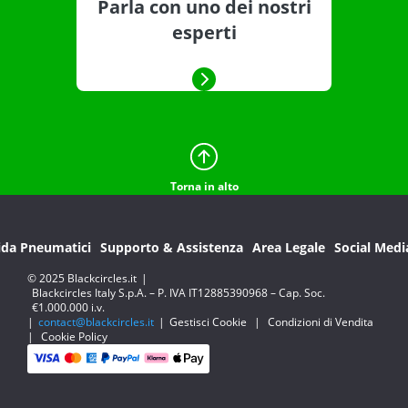
Parla con uno dei nostri
esperti
Torna in alto
ida Pneumatici
Supporto & Assistenza
Area Legale
Social Medi
© 2025 Blackcircles.it
|
Blackcircles Italy S.p.A. – P. IVA IT12885390968 – Cap. Soc.
€1.000.000 i.v.
|
contact@blackcircles.it
|
Gestisci Cookie
|
Condizioni di Vendita
|
Cookie Policy