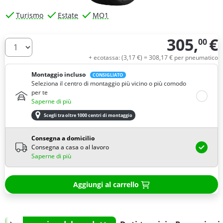
Turismo
Estate
MO1
305,
€
00
Quantità
+ ecotassa: (
3,
17
€
) =
308,
17
€
per pneumatico
Montaggio incluso
CONSIGLIATO
Seleziona il centro di montaggio più vicino o più comodo
per te
Saperne di più
Scegli tra oltre 1000 centri di montaggio
Consegna a domicilio
Consegna a casa o al lavoro
Saperne di più
Aggiungi al carrello