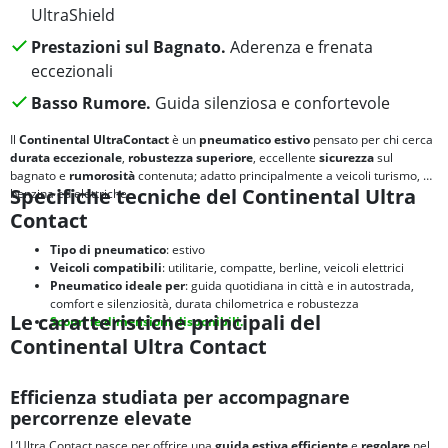
UltraShield
Prestazioni sul Bagnato.
Aderenza e frenata
eccezionali
Basso Rumore.
Guida silenziosa e confortevole
Il
Continental UltraContact
è un
pneumatico estivo
pensato per chi cerca
durata eccezionale
,
robustezza superiore
, eccellente
sicurezza
sul
bagnato e
rumorosità
contenuta; adatto principalmente a veicoli turismo, a
Specifiche tecniche del Continental Ultra
benzina ed elettriche.
Contact
Tipo di pneumatico
: estivo
Veicoli compatibili
: utilitarie, compatte, berline, veicoli elettrici
Pneumatico ideale per
: guida quotidiana in città e in autostrada,
comfort e silenziosità, durata chilometrica e robustezza
Le caratteristiche principali del
Scopri le dimensioni disponibili.
Continental Ultra Contact
Efficienza studiata per accompagnare
percorrenze elevate
L’Ultra Contact nasce per offrire una
guida estiva efficiente
e
regolare
nel