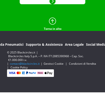
Torna in alto
ida Pneumatici
Supporto & Assistenza
Area Legale
Social Medi
© 2025 Blackcircles.it
|
Blackcircles Italy S.p.A. – P. IVA IT12885390968 – Cap. Soc.
€1.000.000 i.v.
|
contact@blackcircles.it
|
Gestisci Cookie
|
Condizioni di Vendita
|
Cookie Policy