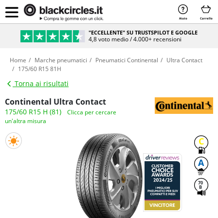
Aiuto
Carrello
"ECCELLENTE" SU TRUSTSPILOT E GOOGLE
4,8 voto medio / 4.000+ recensioni
Home
Marche pneumatici
Pneumatici Continental
Ultra Contact
175/60 R15 81H
Torna ai risultati
Continental Ultra Contact
175/60 R15 H (81)
Clicca per cercare
un'altra misura
C
A
70
B