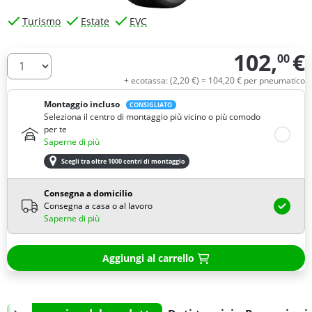
Turismo
Estate
EVC
102,
€
00
Quantità
+ ecotassa: (
2,
20
€
) =
104,
20
€
per pneumatico
Montaggio incluso
CONSIGLIATO
Seleziona il centro di montaggio più vicino o più comodo
per te
Saperne di più
Scegli tra oltre 1000 centri di montaggio
Consegna a domicilio
Consegna a casa o al lavoro
Saperne di più
Aggiungi al carrello