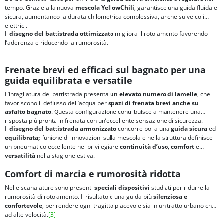
tempo. Grazie alla nuova
mescola YellowChili
, garantisce una guida fluida e
sicura, aumentando la durata chilometrica complessiva, anche su veicoli
elettrici.
Il
disegno del battistrada ottimizzato
migliora il rotolamento favorendo
l’aderenza e riducendo la rumorosità.
Frenate brevi ed efficaci sul bagnato per una
guida equilibrata e versatile
L’intagliatura del battistrada presenta
un elevato numero di lamelle
, che
favoriscono il deflusso dell’acqua per
spazi di frenata brevi anche su
asfalto bagnato
. Questa configurazione contribuisce a mantenere una
risposta più pronta in frenata con un’eccellente sensazione di sicurezza.
Il
disegno del battistrada armonizzato
concorre poi a una
guida sicura
ed
equilibrata;
l’unione di innovazioni sulla mescola e nella struttura definisce
un pneumatico eccellente nel privilegiare
continuità d’uso
,
comfort
e
versatilità
nella stagione estiva.
Comfort di marcia e rumorosità ridotta
Nelle scanalature sono presenti
speciali dispositivi
studiati per ridurre la
rumorosità di rotolamento. Il risultato è una guida più
silenziosa e
confortevole
, per rendere ogni tragitto piacevole sia in un tratto urbano che
ad alte velocità.
[3]