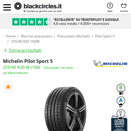
Aiuto
Carrello
"ECCELLENTE" SU TRUSTSPILOT E GOOGLE
4,8 voto medio / 4.000+ recensioni
Home
Marche pneumatici
Pneumatici Michelin
Pilot Sport 5
255/40 R20 104W
Torna ai risultati
Michelin Pilot Sport 5
255/40 R20 W (104)
Clicca per cercare
un'altra misura
B
A
72
B