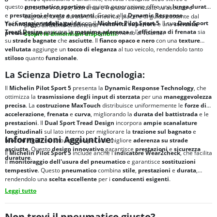
questo
pneumatico sportivo
di quinta generazione offre una
lunga durata
controllo in curva; aderenza e frenata ottimizzate su asciutto e
e
prestazioni elevate e costanti
. Grazie alla
Dynamic Response
bagnato; lunga durata chilometrica; piacere di guida costante dal
Vivi l'
emozione della guida
con il
Michelin Pilot Sport 5
. Il suo
Dual Sport
Technology
di
Michelin
, offre una
reattività superiore
e una
sterzata
primo all’ultimo chilometro.
Tread Design
assicura la
massima aderenza
e l'
efficienza di frenata
sia
precisa
, permettendoti di goderti ogni momento al volante.
Scopri le dimensioni disponibili.
su
strade bagnate
che
asciutte
. Il
fianco opaco e nero
con una
texture
vellutata
aggiunge un
tocco di eleganza
al tuo veicolo, rendendolo tanto
stiloso
quanto
funzionale
.
La Scienza Dietro La Tecnologia:
Il
Michelin Pilot Sport 5
presenta la
Dynamic Response Technology
, che
ottimizza la
trasmissione degli input di sterzata
per una
maneggevolezza
precisa
. La
costruzione MaxTouch
distribuisce uniformemente le
forze di
accelerazione
,
frenata
e
curva
, migliorando la
durata del battistrada
e le
prestazioni
. Il
Dual Sport Tread Design
incorpora
ampie scanalature
longitudinali
sul lato interno per migliorare la
trazione sul bagnato
e
Informazioni Aggiuntive:
blocchi rigidi
sul lato esterno per una migliore
aderenza su strade
asciutte
. Questo
design innovativo
garantisce
prestazioni
e
sicurezza
Il
Michelin Pilot Sport 5
include anche l'
indicatore Wear2check
, che facilita
durature
.
il
monitoraggio dell'usura del pneumatico
e garantisce
sostituzioni
tempestive
. Questo
pneumatico
combina
stile
,
prestazioni
e
durata
,
rendendolo una
scelta eccellente
per i
conducenti esigenti
.
Leggi tutto
Non trovi il pneumatico giusto?