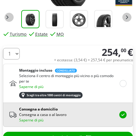
Turismo
Estate
MO
254,
€
00
Quantità
+ ecotassa: (
3,
54
€
) =
257,
54
€
per pneumatico
Montaggio incluso
CONSIGLIATO
Seleziona il centro di montaggio più vicino o più comodo
per te
Saperne di più
Scegli tra oltre 1000 centri di montaggio
Consegna a domicilio
Consegna a casa o al lavoro
Saperne di più