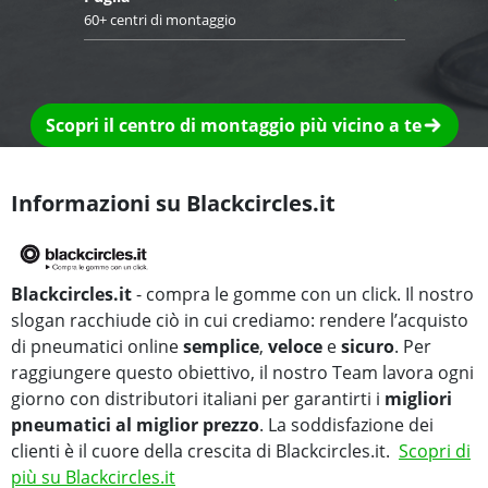
60+ centri di montaggio
Scopri il centro di montaggio più vicino a te
Informazioni su Blackcircles.it
Blackcircles.it
- compra le gomme con un click. Il nostro
slogan racchiude ciò in cui crediamo: rendere l’acquisto
di pneumatici online
semplice
,
veloce
e
sicuro
. Per
raggiungere questo obiettivo, il nostro Team lavora ogni
giorno con distributori italiani per garantirti i
migliori
pneumatici al miglior prezzo
. La soddisfazione dei
clienti è il cuore della crescita di Blackcircles.it.
Scopri di
più su Blackcircles.it