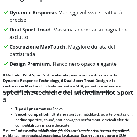
Dynamic Response.
Maneggevolezza e reattività
precise
Dual Sport Tread.
Massima aderenza su bagnato e
asciutto
Costruzione MaxTouch.
Maggiore durata del
battistrada
Design Premium.
Fianco nero opaco elegante
Il
Michelin Pilot Sport 5
offre
elevate prestazioni
e
durata
con la
Dynamic Response Technology
, il
Dual Sport Tread Design
e la
costruzione MaxTouch
. Ideale per
auto
e
SUV
, garantisce
aderenza
Specifiche tecniche del Michelin Pilot Sport
eccellente
,
maneggevolezza
e un elegante
fianco nero opaco
.
5
Tipo di pneumatico:
Estivo
Veicoli compatibili:
Utilitarie sportive, hatchback ad alte prestazioni,
berline sportive, coupé, station wagon performanti e veicoli elettrici
compatibili con misure dedicate.
Il
pneumatico estivo Michelin Pilot Sport 5
migliora la tua
esperienza di
Pneumatico ideale per:
guida sportiva e precisa su strada; utilizzo
guida
con
prestazioni eccezionali
e
durata
. Progettato per
auto
e
SUV
,
estivo quotidiano e dinamico; elevata reattività dello sterzo e