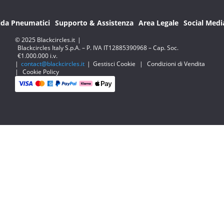
ida Pneumatici
Supporto & Assistenza
Area Legale
Social Medi
© 2025 Blackcircles.it
|
Blackcircles Italy S.p.A. – P. IVA IT12885390968 – Cap. Soc.
€1.000.000 i.v.
|
contact@blackcircles.it
|
Gestisci Cookie
|
Condizioni di Vendita
|
Cookie Policy