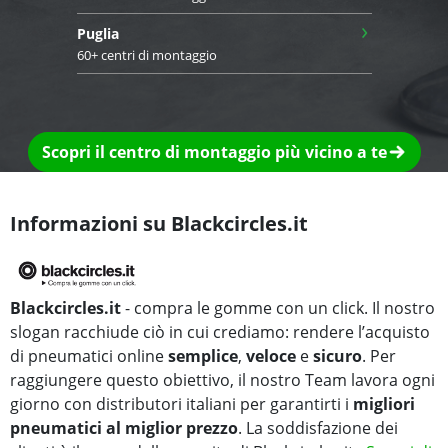
›
Puglia
60+ centri di montaggio
Scopri il centro di montaggio più vicino a te
Informazioni su Blackcircles.it
Blackcircles.it
- compra le gomme con un click. Il nostro
slogan racchiude ciò in cui crediamo: rendere l’acquisto
di pneumatici online
semplice
,
veloce
e
sicuro
. Per
raggiungere questo obiettivo, il nostro Team lavora ogni
giorno con distributori italiani per garantirti i
migliori
pneumatici al miglior prezzo
. La soddisfazione dei