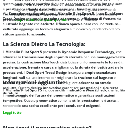
questo
pneumatico sportivo
di quinta generazione offre una
lunga durata
controllo in curva; aderenza e frenata ottimizzate su asciutto e
e
prestazioni elevate e costanti
. Grazie alla
Dynamic Response
bagnato; lunga durata chilometrica; piacere di guida costante dal
Vivi l'
emozione della guida
con il
Michelin Pilot Sport 5
. Il suo
Dual Sport
Technology
di
Michelin
, offre una
reattività superiore
e una
sterzata
primo all’ultimo chilometro.
Tread Design
assicura la
massima aderenza
e l'
efficienza di frenata
sia
precisa
, permettendoti di goderti ogni momento al volante.
Scopri le dimensioni disponibili.
su
strade bagnate
che
asciutte
. Il
fianco opaco e nero
con una
texture
vellutata
aggiunge un
tocco di eleganza
al tuo veicolo, rendendolo tanto
stiloso
quanto
funzionale
.
La Scienza Dietro La Tecnologia:
Il
Michelin Pilot Sport 5
presenta la
Dynamic Response Technology
, che
ottimizza la
trasmissione degli input di sterzata
per una
maneggevolezza
precisa
. La
costruzione MaxTouch
distribuisce uniformemente le
forze di
accelerazione
,
frenata
e
curva
, migliorando la
durata del battistrada
e le
prestazioni
. Il
Dual Sport Tread Design
incorpora
ampie scanalature
longitudinali
sul lato interno per migliorare la
trazione sul bagnato
e
Informazioni Aggiuntive:
blocchi rigidi
sul lato esterno per una migliore
aderenza su strade
asciutte
. Questo
design innovativo
garantisce
prestazioni
e
sicurezza
Il
Michelin Pilot Sport 5
include anche l'
indicatore Wear2check
, che facilita
durature
.
il
monitoraggio dell'usura del pneumatico
e garantisce
sostituzioni
tempestive
. Questo
pneumatico
combina
stile
,
prestazioni
e
durata
,
rendendolo una
scelta eccellente
per i
conducenti esigenti
.
Leggi tutto
Non trovi il pneumatico giusto?