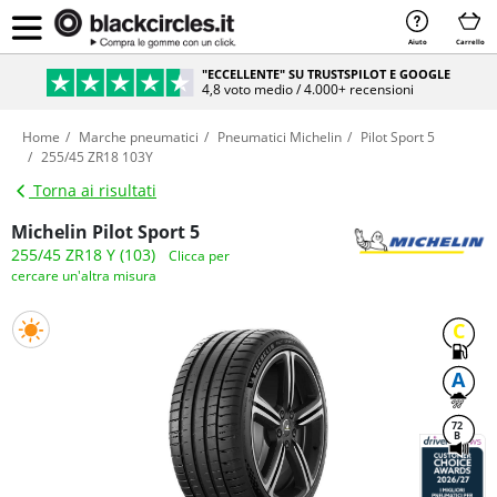
Aiuto
Carrello
"ECCELLENTE" SU TRUSTSPILOT E GOOGLE
4,8 voto medio / 4.000+ recensioni
Home
Marche pneumatici
Pneumatici Michelin
Pilot Sport 5
255/45 ZR18 103Y
Torna ai risultati
Michelin Pilot Sport 5
255/45 ZR18 Y (103)
Clicca per
cercare un'altra misura
C
A
72
B