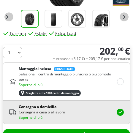
Turismo
Estate
Extra-Load
202,
€
00
Quantità
+ ecotassa: (
3,
17
€
) =
205,
17
€
per pneumatico
Montaggio incluso
CONSIGLIATO
Seleziona il centro di montaggio più vicino o più comodo
per te
Saperne di più
Scegli tra oltre 1000 centri di montaggio
Consegna a domicilio
Consegna a casa o al lavoro
Saperne di più