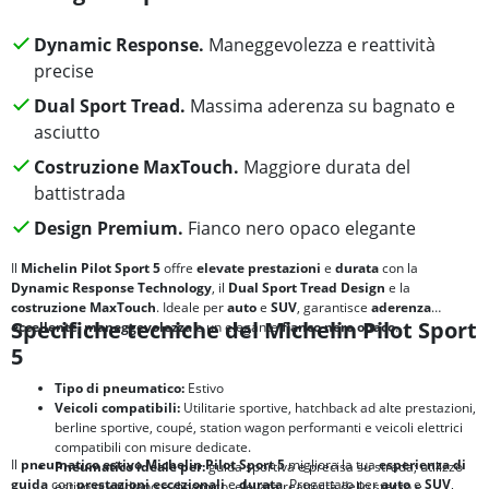
Dynamic Response.
Maneggevolezza e reattività
precise
Dual Sport Tread.
Massima aderenza su bagnato e
asciutto
Costruzione MaxTouch.
Maggiore durata del
battistrada
Design Premium.
Fianco nero opaco elegante
Il
Michelin Pilot Sport 5
offre
elevate prestazioni
e
durata
con la
Dynamic Response Technology
, il
Dual Sport Tread Design
e la
costruzione MaxTouch
. Ideale per
auto
e
SUV
, garantisce
aderenza
Specifiche tecniche del Michelin Pilot Sport
eccellente
,
maneggevolezza
e un elegante
fianco nero opaco
.
5
Tipo di pneumatico:
Estivo
Veicoli compatibili:
Utilitarie sportive, hatchback ad alte prestazioni,
berline sportive, coupé, station wagon performanti e veicoli elettrici
compatibili con misure dedicate.
Il
pneumatico estivo Michelin Pilot Sport 5
migliora la tua
esperienza di
Pneumatico ideale per:
guida sportiva e precisa su strada; utilizzo
guida
con
prestazioni eccezionali
e
durata
. Progettato per
auto
e
SUV
,
estivo quotidiano e dinamico; elevata reattività dello sterzo e