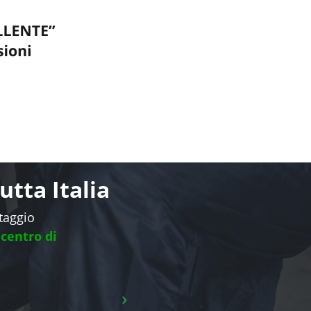
tta Italia
ntaggio
 centro di
›