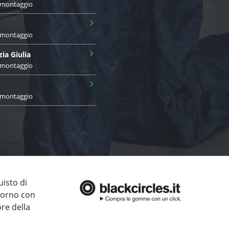
i montaggio
›
i montaggio
›
zia Giulia
i montaggio
›
i montaggio
uisto di
giorno con
ore della