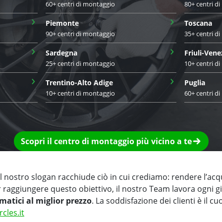
60+ centri di montaggio
80+ centri d
›
›
Piemonte
Toscana
90+ centri di montaggio
35+ centri d
›
›
Sardegna
Friuli-Vene
25+ centri di montaggio
10+ centri d
›
›
Trentino-Alto Adige
Puglia
10+ centri di montaggio
60+ centri d
Scopri il centro di montaggio più vicino a te
 nostro slogan racchiude ciò in cui crediamo: rendere l’acq
r raggiungere questo obiettivo, il nostro Team lavora ogni 
matici al miglior prezzo
. La soddisfazione dei clienti è il cu
rcles.it