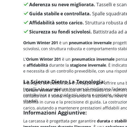
Aderenza su neve migliorata.
Tasselli e scan
Guida stabile e controllata.
Spalle squadrate
Affidabilità sotto carico.
Struttura robusta d
Sicurezza su fondi scivolosi.
Battistrada ad a
Orium Winter 201
è un
pneumatico invernale
progett
scivolosi, con struttura robusta e comportamento stabi
L'
Orium Winter 201
è un
pneumatico invernale
pensa
e
affidabilità
durante la
stagione invernale
. È indica
e necessita di un controllo prevedibile, con una rispos
La Scienza Dietro La Tecnologia:
Il disegno del battistrada è sviluppato per offrire una 
tasselli e le scanalature trasversali migliorano l’adere
L’
Orium Winter 201
utilizza un battistrada con numero
contribuisce a una guida più sicura e costante, riduce
contatto con il suolo, migliorando la trazione su neve
stradali.
stabilità in curva e la precisione di guida. La costruzi
carico, aiutando a mantenere prestazioni affidabili anc
Informazioni Aggiuntive:
La carcassa è progettata per garantire
durata
e
stabil
impiego regolare durante l’inverno
. È una
soluzione 