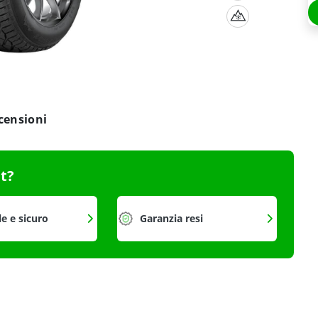
censioni
it?
le e sicuro
Garanzia resi