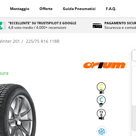
Montaggio
Offerte
Guida Pneumatici
F.A.Q.
"ECCELLENTE" SU TRUSTSPILOT E GOOGLE
PAGAMENTO SICUR
4,8 voto medio / 4.000+ recensioni
Sicurezza e comod
Winter 201
225/75 R16 118R
Q
isura
C
C
73
B