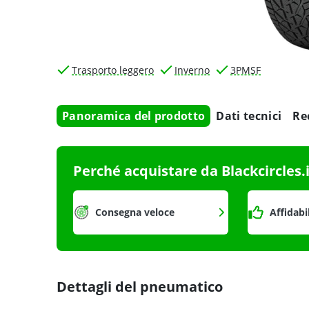
Trasporto leggero
Inverno
3PMSF
Panoramica del prodotto
Dati tecnici
Re
Perché acquistare da Blackcircles.
Consegna veloce
Affidabi
Dettagli del pneumatico