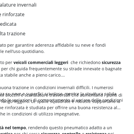
alature invernali
 rinforzate
edicata
lta trazione
ato per garantire aderenza affidabile su neve e fondi
le nell’uso quotidiano.
to per
veicoli commerciali leggeri
che richiedono
sicurezza
to per chi guida frequentemente su strade innevate o bagnate
ta stabile anche a pieno carico.
buona trazione in condizioni invernali difficili. I numerosi
nza su neve e superfici scivolose, mentre la struttura solida
si blocchi e scanalature trasversali che aumentano i punti di
ndo le variazioni di comportamento al variare delle condizioni
 e fango leggero. Le spalle squadrate e robuste supportano la
one rinforzata è studiata per offrire una buona resistenza al
he in condizioni di utilizzo impegnative.
ità nel tempo
, rendendo questo pneumatico adatto a un
pratica
per chi cerca
sicurezza
,
controllo
e
resistenza
nei