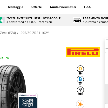
Montaggio
Offerte
Guida Pneumatici
F.A.Q.
"ECCELLENTE" SU TRUSTSPILOT E GOOGLE
PAGAMENTO SICUR
4,8 voto medio / 4.000+ recensioni
Sicurezza e comod
 Zero (PZ4)
295/30 ZR21 102Y
Q
misura
D
B
73
B