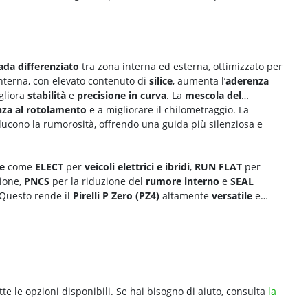
ada differenziato
tra zona interna ed esterna, ottimizzato per
interna, con elevato contenuto di
silice
, aumenta l’
aderenza
gliora
stabilità
e
precisione in curva
. La
mescola del
nza al rotolamento
e a migliorare il chilometraggio. La
iducono la rumorosità, offrendo una guida più silenziosa e
e
come
ELECT
per
veicoli elettrici e ibridi
,
RUN FLAT
per
sione,
PNCS
per la riduzione del
rumore interno
e
SEAL
 Questo rende il
Pirelli P Zero (PZ4)
altamente
versatile
e
tte le opzioni disponibili. Se hai bisogno di aiuto, consulta
la