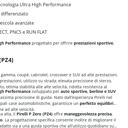
ecnologia Ultra High Performance
 differenziato
mescola avanzate
ELECT, PNCS e RUN FLAT
igh Performance
progettato per offrire
prestazioni sportive
,
 (PZ4)
a gamma, coupé, cabriolet, crossover e SUV ad alte prestazioni.
restazioni; utilizzo su strada, elevata precisione di sterzo,
, ottima stabilità alle alte velocità, ridotta resistenza al
igh Performance
sviluppato per
auto sportive, berline e SUV
ssima precisione di guida. Nato dall’esperienza Pirelli nel
ipali case automobilistiche, garantisce un
perfetto equilibrio
he ad alte velocità.
a alta, il
Pirelli P Zero (PZ4)
offre
maneggevolezza precisa
,
zo
. La progettazione specifica consente inoltre di migliorare il
datto sia a una guida sportiva che all’utilizzo quotidiano su