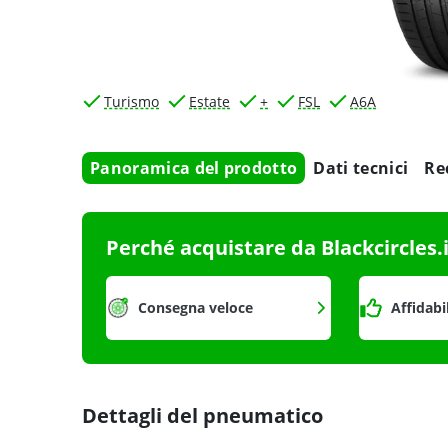
Turismo
Estate
+
FSL
A6A
Panoramica del prodotto
Dati tecnici
Re
Perché acquistare da Blackcircles.
Consegna veloce
Affidabi
Dettagli del pneumatico