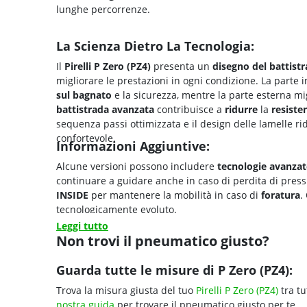
lunghe percorrenze.
La Scienza Dietro La Tecnologia:
Il
Pirelli P Zero (PZ4)
presenta un
disegno del battistr
migliorare le prestazioni in ogni condizione. La parte 
sul bagnato
e la sicurezza, mentre la parte esterna mi
battistrada avanzata
contribuisce a
ridurre
la
resiste
sequenza passi ottimizzata e il design delle lamelle r
confortevole.
Informazioni Aggiuntive:
Alcune versioni possono includere
tecnologie avanzat
continuare a guidare anche in caso di perdita di pres
INSIDE
per mantenere la mobilità in caso di
foratura
.
tecnologicamente evoluto.
Leggi tutto
Non trovi il pneumatico giusto?
Guarda tutte le misure di P Zero (PZ4):
Trova la misura giusta del tuo
Pirelli P Zero (PZ4)
tra tu
nostra guida
per trovare il pneumatico giusto per te.