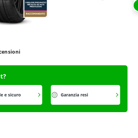
censioni
it?
le e sicuro
Garanzia resi