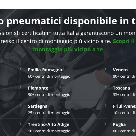
 pneumatici disponibile in tu
sionisti certificati in tutta Italia garantiscono un mo
presso il centro di montaggio più vicino a te.
Scopri il
montaggio più vicino a te
›
›
Emilia-Romagna
Veneto
60+ centri di montaggio
80+ centri d
›
›
Piemonte
Toscana
90+ centri di montaggio
35+ centri d
›
›
Sardegna
Friuli-Vene
25+ centri di montaggio
10+ centri d
›
›
Trentino-Alto Adige
Puglia
10+ centri di montaggio
60+ centri d