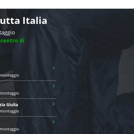
tta Italia
ntaggio
 centro di
›
i montaggio
›
i montaggio
›
zia Giulia
i montaggio
›
i montaggio