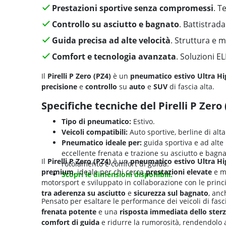
Prestazioni sportive senza compromessi
. T
Controllo su asciutto e bagnato
. Battistrada
Guida precisa ad alte velocità
. Struttura e 
Comfort e tecnologia avanzata
. Soluzioni 
Il
Pirelli P Zero (PZ4)
è un
pneumatico estivo Ultra H
precisione
e
controllo
su
auto
e
SUV
di fascia alta.
Specifiche tecniche del Pirelli P Zero
Tipo di pneumatico:
Estivo.
Veicoli compatibili:
Auto sportive, berline di alt
Pneumatico ideale per:
guida sportiva e ad alte p
eccellente frenata e trazione su asciutto e bagnato
Il
Pirelli P Zero (PZ4)
è un
pneumatico estivo Ultra H
rotolamento e comfort di guida.
premium
, ideale per chi cerca
prestazioni elevate
e ma
Scopri le dimensioni disponibili.
motorsport e sviluppato in collaborazione con le princ
tra
aderenza su asciutto
e
sicurezza sul bagnato
, anc
Pensato per esaltare le performance dei veicoli di fasci
frenata potente
e una
risposta immediata dello ster
comfort di guida
e ridurre la rumorosità, rendendolo a