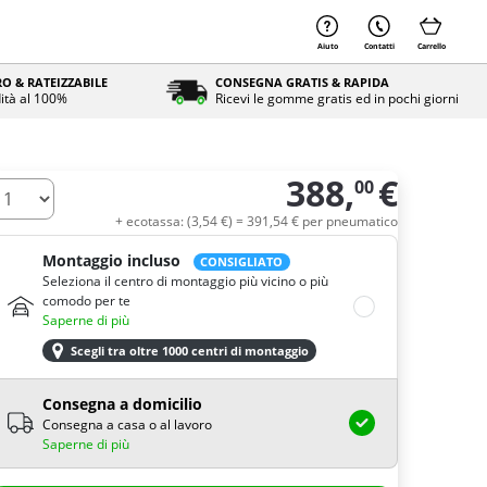
Aiuto
Contatti
Carrello
O & RATEIZZABILE
CONSEGNA GRATIS & RAPIDA
ità al 100%
Ricevi le gomme gratis ed in pochi giorni
388,
€
00
uantità
+ ecotassa: (
3,
54
€
) =
391,
54
€
per pneumatico
Montaggio incluso
CONSIGLIATO
Seleziona il centro di montaggio più vicino o più
comodo per te
Saperne di più
Scegli tra oltre 1000 centri di montaggio
Consegna a domicilio
Consegna a casa o al lavoro
Saperne di più