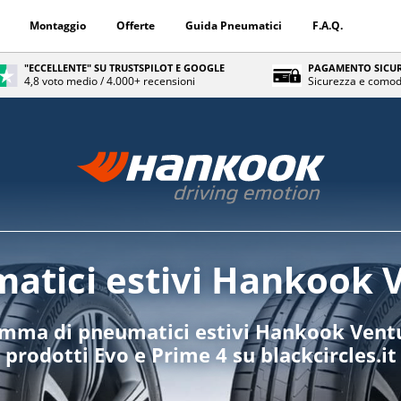
Montaggio
Offerte
Guida Pneumatici
F.A.Q.
"ECCELLENTE" SU TRUSTSPILOT E GOOGLE
PAGAMENTO SICUR
4,8 voto medio / 4.000+ recensioni
Sicurezza e comod
atici estivi Hankook 
amma di pneumatici estivi Hankook Ventu
prodotti Evo e Prime 4 su blackcircles.it