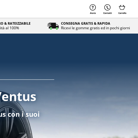
Aiuto
Contatti
Carrello
O & RATEIZZABILE
CONSEGNA GRATIS & RAPIDA
ità al 100%
Ricevi le gomme gratis ed in pochi giorni
Ventus
s con i suoi