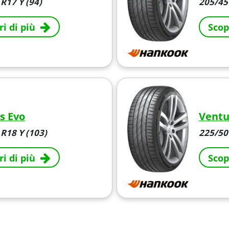
R17 Y (94)
205/45
ri di più
Scop
s Evo
Ventu
R18 Y (103)
225/50 
ri di più
Scop