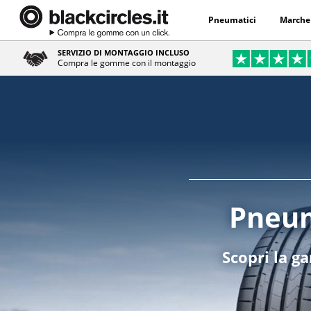
Pneumatici
Marche
SERVIZIO DI MONTAGGIO INCLUSO
Compra le gomme con il montaggio
Pneum
Scopri la g