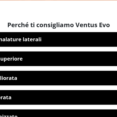
Perché ti consigliamo Ventus Evo
alature laterali
superiore
liorata
orata
mizzato