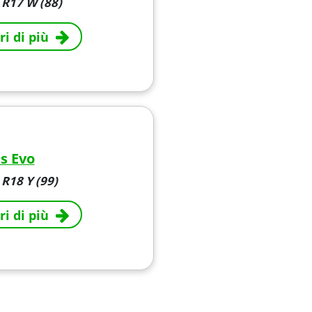
 R17 W (88)
ri di più
s Evo
R18 Y (99)
ri di più