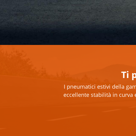
Ti
I pneumatici estivi della g
eccellente stabilità in curv