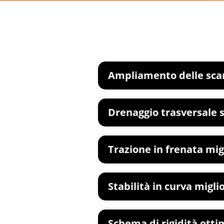
Ampliamento delle scan
Drenaggio trasversale 
Trazione in frenata mig
Stabilità in curva migli
Schema di rigidità otti