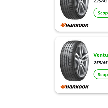
225/45 
Scop
Ventu
255/45 
Scop