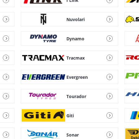
I Link
Nuvolari
Dynamo
Tracmax
Evergreen
Tourador
Giti
Sonar