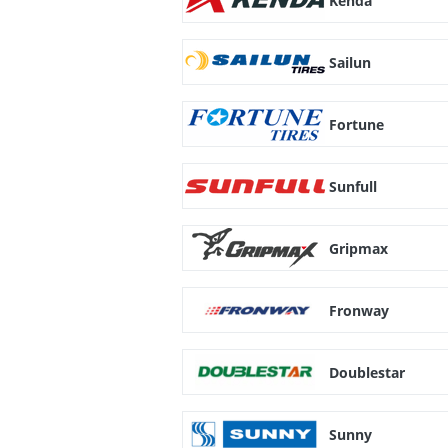
Kenda
Sailun
Fortune
Sunfull
Gripmax
Fronway
Doublestar
Sunny