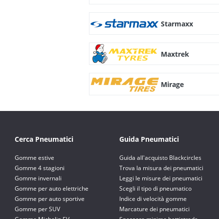
Starmaxx
Maxtrek
Mirage
Cerca Pneumatici
Guida Pneumatici
Gomme estive
Guida all'acquisto Blackcircles
Gomme 4 stagioni
Trova la misura dei pneumatici
Gomme invernali
Leggi le misure dei pneumatici
Gomme per auto elettriche
Scegli il tipo di pneumatico
Gomme per auto sportive
Indice di velocità gomme
Gomme per SUV
Marcature dei pneumatici