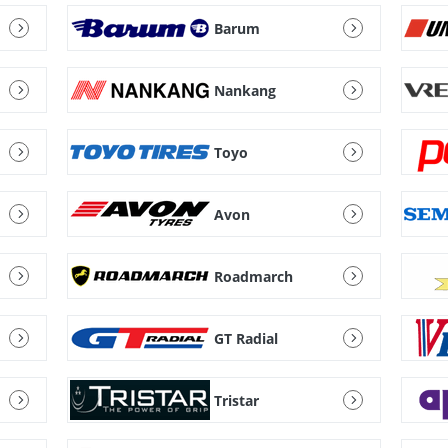
Barum
Nankang
Toyo
Avon
Roadmarch
GT Radial
Tristar