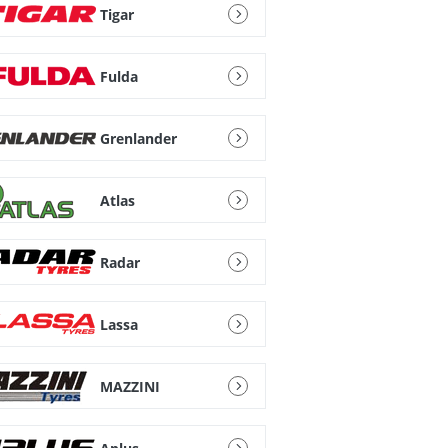
Tigar
Fulda
Grenlander
Atlas
Radar
Lassa
MAZZINI