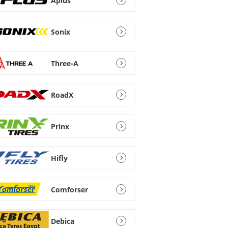
Aplus
Sonix
Three-A
RoadX
Prinx
Hifly
Comforser
Debica