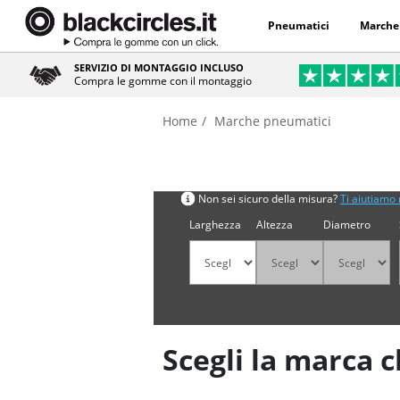
Pneumatici
Marche
SERVIZIO DI MONTAGGIO INCLUSO
Compra le gomme con il montaggio
Home
Marche pneumatici
Cerca per misura
Non sei sicuro della misura?
Ti aiutiamo 
Larghezza
Altezza
Diametro
Scegli la marca c