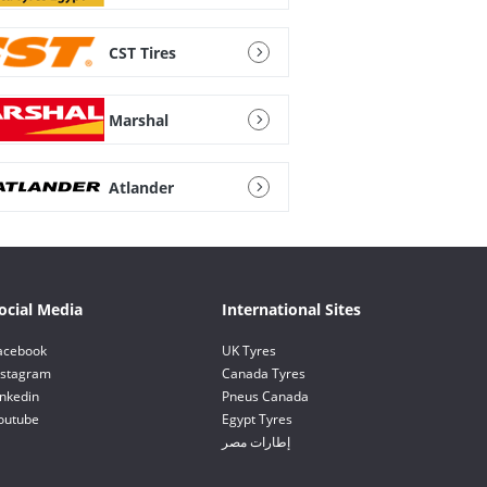
CST Tires
Marshal
Atlander
ocial Media
International Sites
acebook
UK Tyres
nstagram
Canada Tyres
inkedin
Pneus Canada
outube
Egypt Tyres
إطارات مصر