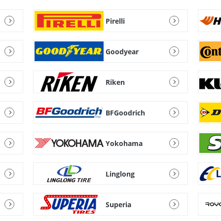
Pirelli
Goodyear
Riken
BFGoodrich
Yokohama
Linglong
Superia