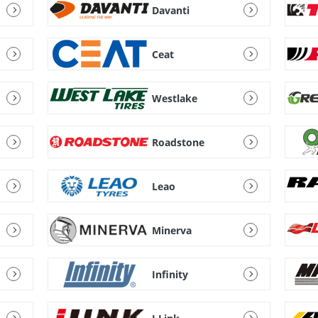
Davanti
Ceat
Westlake
Roadstone
Leao
Minerva
Infinity