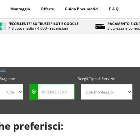
Montaggio
Offerte
Guida Pneumatici
F.A.Q.
"ECCELLENTE" SU TRUSTSPILOT E GOOGLE
PAGAMENTO SICUR
4,8 voto medio / 4.000+ recensioni
Sicurezza e comod
noi!
Stagione
Scegli Tipo di Servizio
he preferisci: