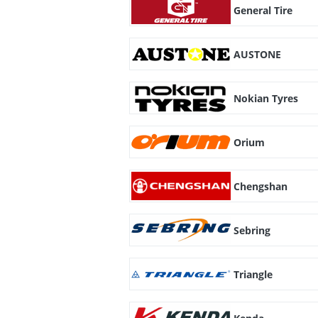
General Tire
AUSTONE
Nokian Tyres
Orium
Chengshan
Sebring
Triangle