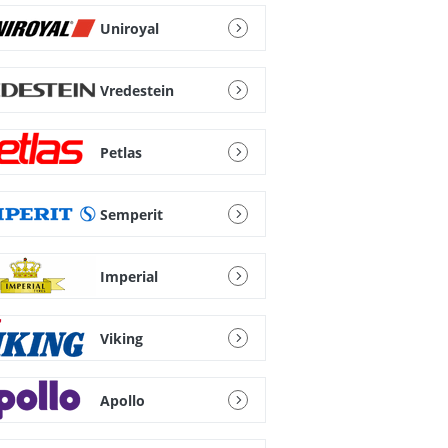
Uniroyal
Vredestein
Petlas
Semperit
Imperial
Viking
Apollo