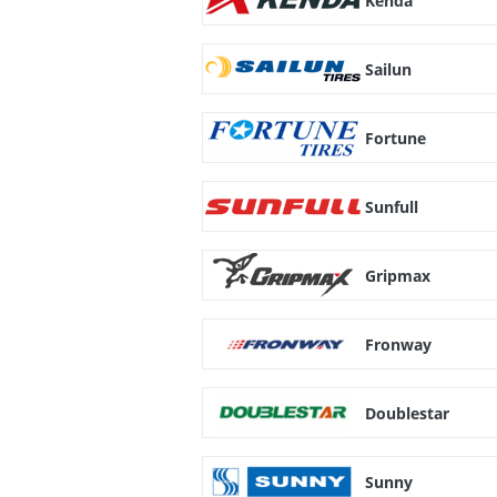
Kenda
Sailun
Fortune
Sunfull
Gripmax
Fronway
Doublestar
Sunny