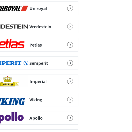
Uniroyal
Vredestein
Petlas
Semperit
Imperial
Viking
Apollo