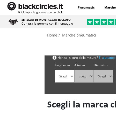
Pneumatici
Marche
SERVIZIO DI MONTAGGIO INCLUSO
Compra le gomme con il montaggio
Home
Marche pneumatici
Cerca per misura
Non sei sicuro della misura?
Ti aiutiamo 
Larghezza
Altezza
Diametro
Scegli la marca c