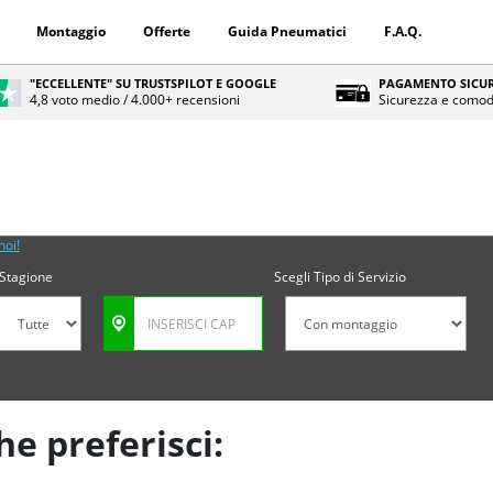
Montaggio
Offerte
Guida Pneumatici
F.A.Q.
"ECCELLENTE" SU TRUSTSPILOT E GOOGLE
PAGAMENTO SICUR
4,8 voto medio / 4.000+ recensioni
Sicurezza e comod
noi!
Stagione
Scegli Tipo di Servizio
he preferisci: