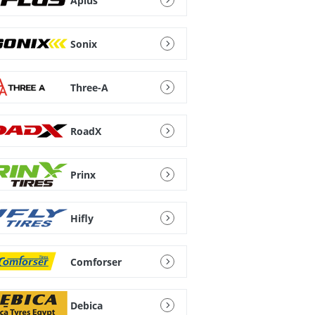
Aplus
Sonix
Three-A
RoadX
Prinx
Hifly
Comforser
Debica