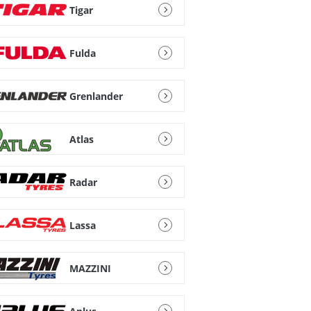
Tigar
Fulda
Grenlander
Atlas
Radar
Lassa
MAZZINI