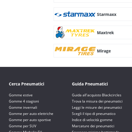
Starmaxx
Maxtrek
Mirage
Cerca Pneumatici
Guida Pneumatici
Gomme estive
Guida all'acquisto Blackcircles
Gomme 4 stagioni
Trova la misura dei pneumatici
Gomme invernali
Leggi le misure dei pneumatici
Gomme per auto elettriche
Scegli il tipo di pneumatico
Gomme per auto sportive
Indice di velocità gomme
Gomme per SUV
Marcature dei pneumatici