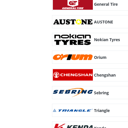
General Tire
AUSTONE
Nokian Tyres
Orium
Chengshan
Sebring
Triangle