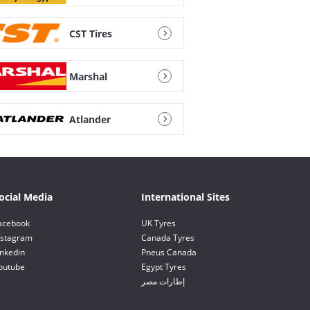
CST Tires
Marshal
Atlander
ocial Media
International Sites
acebook
UK Tyres
nstagram
Canada Tyres
inkedin
Pneus Canada
outube
Egypt Tyres
إطارات مصر