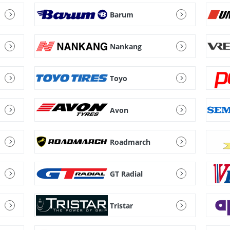
Barum
Nankang
Toyo
Avon
Roadmarch
GT Radial
Tristar