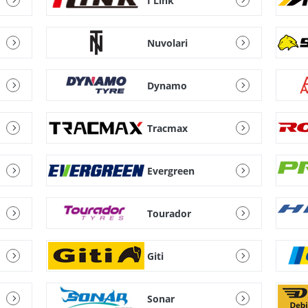
I Link
Nuvolari
Dynamo
Tracmax
Evergreen
Tourador
Giti
Sonar