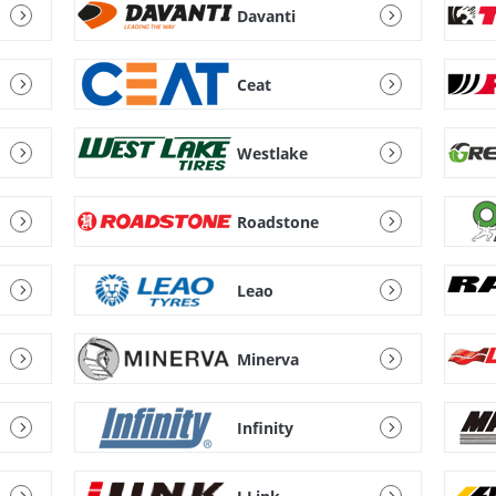
Davanti
Ceat
Westlake
Roadstone
Leao
Minerva
Infinity