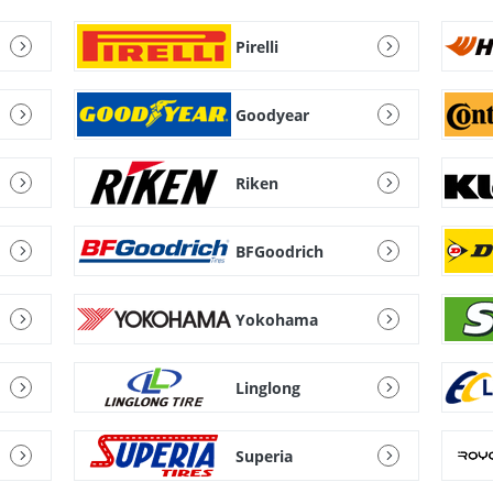
Pirelli
Goodyear
Riken
BFGoodrich
Yokohama
Linglong
Superia