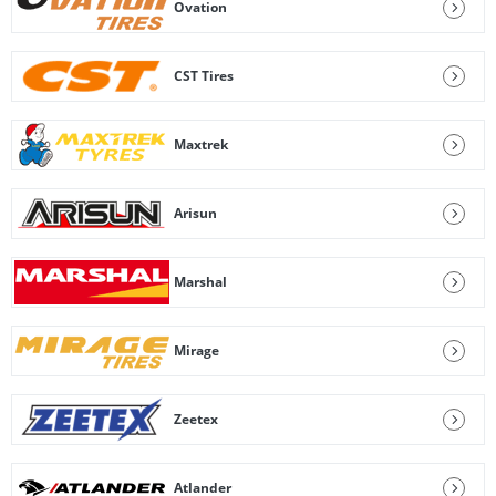
Ovation
CST Tires
Maxtrek
Arisun
Marshal
Mirage
Zeetex
Atlander