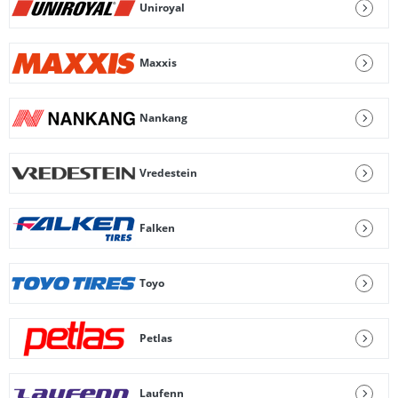
Uniroyal
Maxxis
Nankang
Vredestein
Falken
Toyo
Petlas
Laufenn