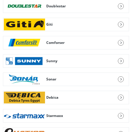
Doublestar
Giti
Comforser
Sunny
Sonar
Debica
Starmaxx