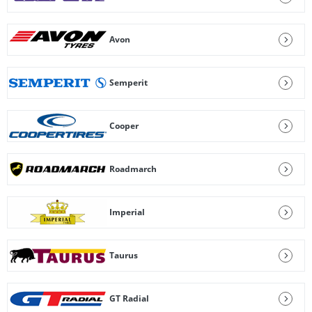
Avon
Semperit
Cooper
Roadmarch
Imperial
Taurus
GT Radial