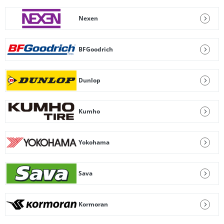
Nexen
BFGoodrich
Dunlop
Kumho
Yokohama
Sava
Kormoran