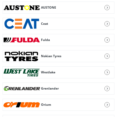
AUSTONE
Ceat
Fulda
Nokian Tyres
Westlake
Grenlander
Orium