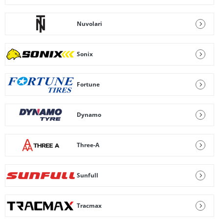
Nuvolari
Sonix
Fortune
Dynamo
Three-A
Sunfull
Tracmax