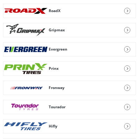
RoadX
Gripmax
Evergreen
Prinx
Fronway
Tourador
Hifly