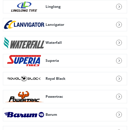
Linglong
Lanvigator
Waterfall
Superia
Royal Black
Powertrac
Barum