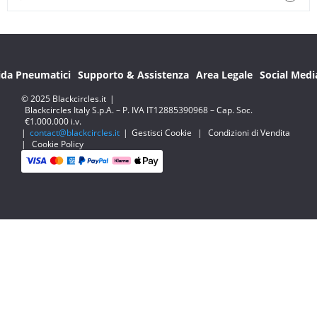
ida Pneumatici
Supporto & Assistenza
Area Legale
Social Medi
© 2025 Blackcircles.it
|
Blackcircles Italy S.p.A. – P. IVA IT12885390968 – Cap. Soc.
€1.000.000 i.v.
|
contact@blackcircles.it
|
Gestisci Cookie
|
Condizioni di Vendita
|
Cookie Policy