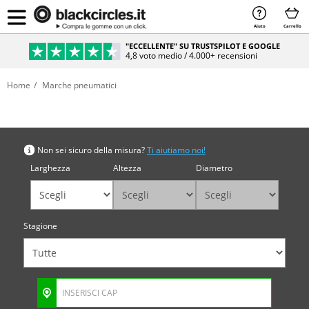
Aiuto
Carrello
"ECCELLENTE" SU TRUSTSPILOT E GOOGLE
4,8 voto medio / 4.000+ recensioni
Home
Marche pneumatici
Cerca per misura
Non sei sicuro della misura?
Ti aiutiamo noi!
Larghezza
Altezza
Diametro
Stagione