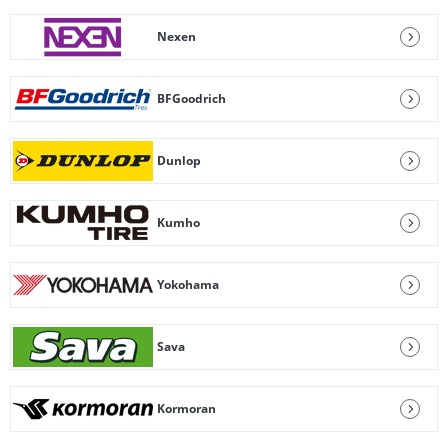
Nexen
BFGoodrich
Dunlop
Kumho
Yokohama
Sava
Kormoran