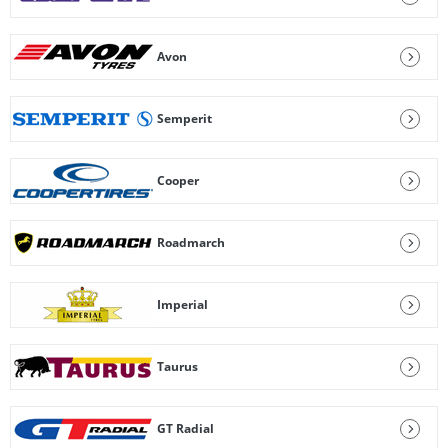
Avon
Semperit
Cooper
Roadmarch
Imperial
Taurus
GT Radial