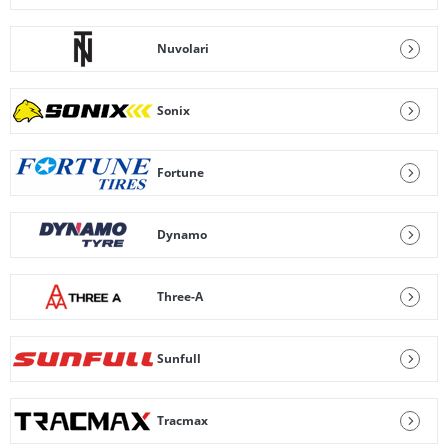
Nuvolari
Sonix
Fortune
Dynamo
Three-A
Sunfull
Tracmax