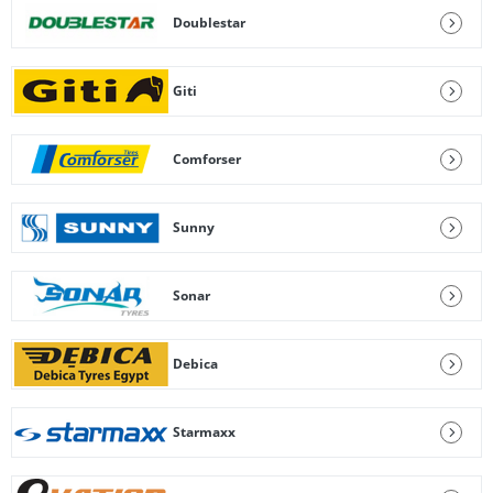
Doublestar
Giti
Comforser
Sunny
Sonar
Debica
Starmaxx