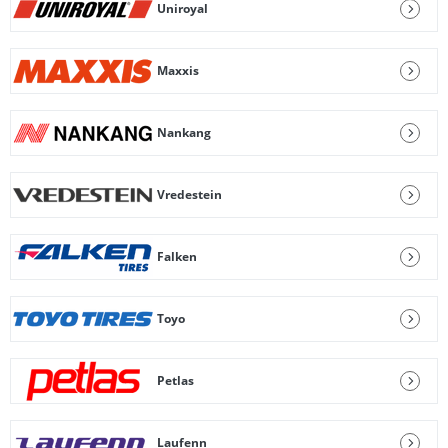
Uniroyal
Maxxis
Nankang
Vredestein
Falken
Toyo
Petlas
Laufenn