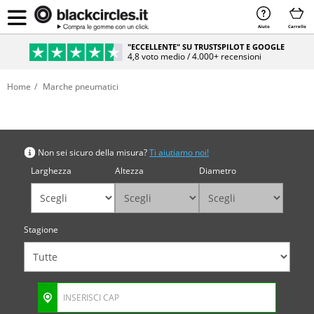
Aiuto
Carrello
"ECCELLENTE" SU TRUSTSPILOT E GOOGLE
4,8 voto medio / 4.000+ recensioni
Home
Marche pneumatici
Cerca per misura
Non sei sicuro della misura?
Ti aiutiamo noi!
Larghezza
Altezza
Diametro
Stagione