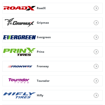
RoadX
Gripmax
Evergreen
Prinx
Fronway
Tourador
Hifly