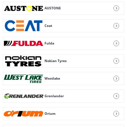
AUSTONE
Ceat
Fulda
Nokian Tyres
Westlake
Grenlander
Orium