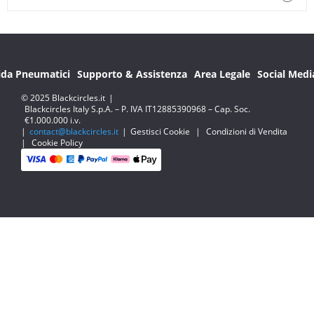
ida Pneumatici
Supporto & Assistenza
Area Legale
Social Medi
© 2025 Blackcircles.it
|
Blackcircles Italy S.p.A. – P. IVA IT12885390968 – Cap. Soc.
€1.000.000 i.v.
|
contact@blackcircles.it
|
Gestisci Cookie
|
Condizioni di Vendita
|
Cookie Policy