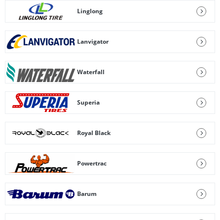
Linglong
Lanvigator
Waterfall
Superia
Royal Black
Powertrac
Barum