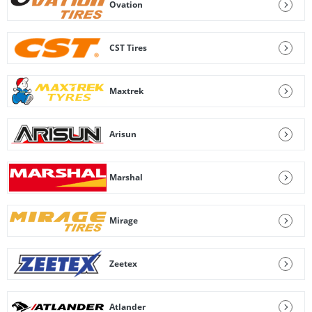
Ovation
CST Tires
Maxtrek
Arisun
Marshal
Mirage
Zeetex
Atlander