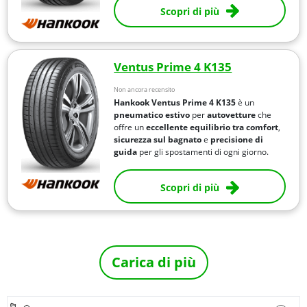
Scopri di più
Ventus Prime 4 K135
Non ancora recensito
Hankook Ventus Prime 4 K135
è un
pneumatico estivo
per
autovetture
che
offre un
eccellente equilibrio tra
comfort
,
sicurezza sul bagnato
e
precisione di
guida
per gli spostamenti di ogni giorno.
Scopri di più
Carica di più