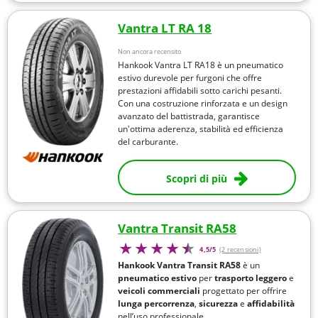
Vantra LT RA 18
Non ancora recensito
Hankook Vantra LT RA18 è un pneumatico
estivo durevole per furgoni che offre
prestazioni affidabili sotto carichi pesanti.
Con una costruzione rinforzata e un design
avanzato del battistrada, garantisce
un'ottima aderenza, stabilità ed efficienza
del carburante.
Scopri di più
Vantra Transit RA58
4,5/5
(2 recensioni)
Hankook Vantra Transit RA58
è un
pneumatico
estivo
per
trasporto leggero
e
veicoli commerciali
progettato per offrire
lunga percorrenza
,
sicurezza
e
affidabilità
nell’uso professionale.