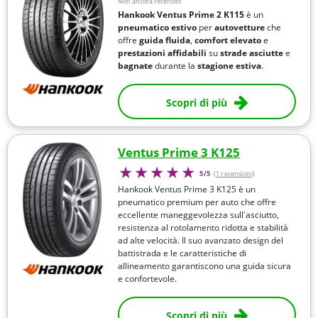
Non ancora recensito
Hankook Ventus Prime 2 K115
è un
pneumatico estivo
per
autovetture
che
offre
guida fluida
,
comfort elevato
e
prestazioni affidabili
su
strade asciutte
e
bagnate
durante la
stagione estiva
.
Scopri di più
Ventus Prime 3 K125
5/5
(1 recensioni)
Hankook Ventus Prime 3 K125 è un
pneumatico premium per auto che offre
eccellente maneggevolezza sull'asciutto,
resistenza al rotolamento ridotta e stabilità
ad alte velocità. Il suo avanzato design del
battistrada e le caratteristiche di
allineamento garantiscono una guida sicura
e confortevole.
Scopri di più