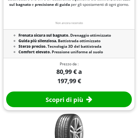
sul bagnato
e
precisione di guida
per gli spostamenti di ogni giorno.
Non ancora recensito
Frenata sicura sul bagnato.
Drenaggio ottimizzato
Guida più silenziosa.
Battistrada ottimizzato
Sterzo preciso.
Tecnologia 3D del battistrada
Comfort elevato.
Pressione uniforme al suolo
Prezzo da :
80,99 € a
197,99 €
Scopri di più