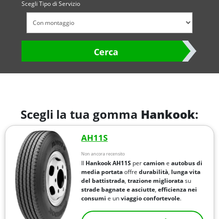
Scegli Tipo di Servizio
Cerca
Scegli la tua gomma
Hankook
:
AH11S
Non ancora recensito
Il
Hankook AH11S
per
camion
e
autobus di
media portata
offre
durabilità
,
lunga vita
del battistrada
,
trazione migliorata
su
strade bagnate e asciutte
,
efficienza nei
consumi
e un
viaggio confortevole
.