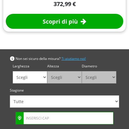
372,99 €
Scopri di più
Cerca per misura
Non sei sicuro della misura?
Ti aiutiamo noi!
Larghezza
Altezza
Diametro
Stagione