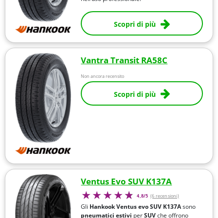
Scopri di più
Vantra Transit RA58C
Non ancora recensito
Scopri di più
Ventus Evo SUV K137A
4,8/5
(6 recensioni)
Gli
Hankook
Ventus evo SUV K137A
sono
pneumatici estivi
per
SUV
che offrono