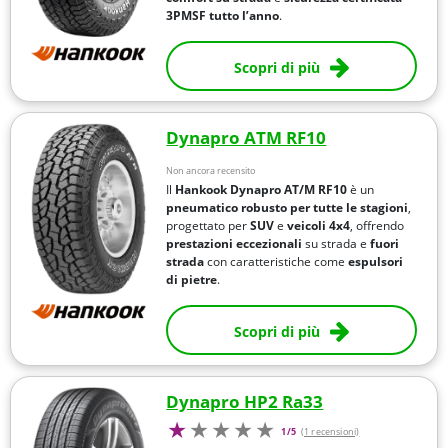
3PMSF
tutto l’anno
.
Scopri di più
Dynapro ATM RF10
Non ancora recensito
Il
Hankook Dynapro AT/M RF10
è un
pneumatico robusto per tutte le stagioni
,
progettato per
SUV
e
veicoli 4x4
, offrendo
prestazioni eccezionali
su strada e
fuori
strada
con caratteristiche come
espulsori
di pietre
.
Scopri di più
Dynapro HP2 Ra33
1/5
(1 recensioni)