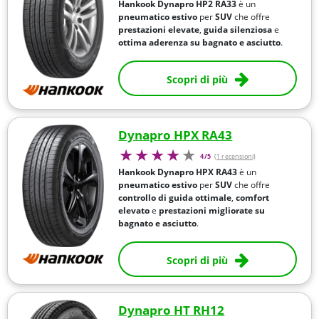
Hankook Dynapro HP2 RA33
è un
pneumatico estivo
per
SUV
che offre
prestazioni elevate
,
guida silenziosa
e
ottima aderenza su bagnato e asciutto
.
Scopri di più
Dynapro HPX RA43
4/5
(1 recensioni)
Hankook Dynapro HPX RA43
è un
pneumatico estivo
per
SUV
che offre
controllo di guida ottimale
,
comfort
elevato
e
prestazioni migliorate su
bagnato e asciutto
.
Scopri di più
Dynapro HT RH12