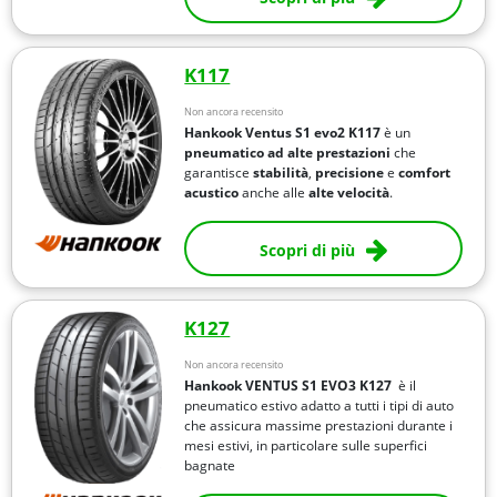
K117
Non ancora recensito
Hankook Ventus S1 evo2 K117
è un
pneumatico ad alte prestazioni
che
garantisce
stabilità
,
precisione
e
comfort
acustico
anche alle
alte velocità
.
Scopri di più
K127
Non ancora recensito
Hankook VENTUS S1 EVO3 K127
è il
pneumatico estivo adatto a tutti i tipi di auto
che assicura massime prestazioni durante i
mesi estivi, in particolare sulle superfici
bagnate