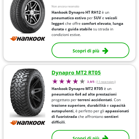
Non ancora recensito
Hankook Dynapro HT RH12
è un
pneumatico estivo
per
SUV
e
veicoli
leggeri
che offre
comfort elevato
,
lunga
durata
e
guida stabile
su strada in
condizioni estive.
Scopri di più
Dynapro MT2 RT05
3,9/5
(11 recensioni)
Hankook Dynapro MT2 RT05
è un
pneumatico 4x4 ad alte prestazioni
progettato per
terreni accidentati
. Con
trazione superiore
,
durabilità
e
capacità
autopulenti
, è perfetto per gli
appassionati
di fuoristrada
che affrontano
sentieri
difficili
.
Scopri di più