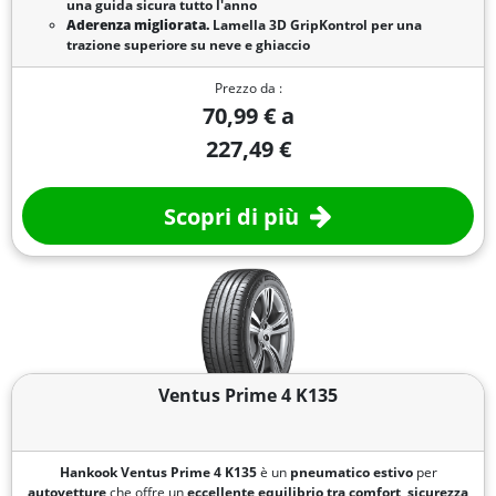
una guida sicura tutto l'anno
Aderenza migliorata.
Lamella 3D GripKontrol per una
trazione superiore su neve e ghiaccio
Prezzo da :
70,99 € a
227,49 €
Scopri di più
Ventus Prime 4 K135
Hankook Ventus Prime 4 K135
è un
pneumatico estivo
per
autovetture
che offre un
eccellente equilibrio tra
comfort
,
sicurezza