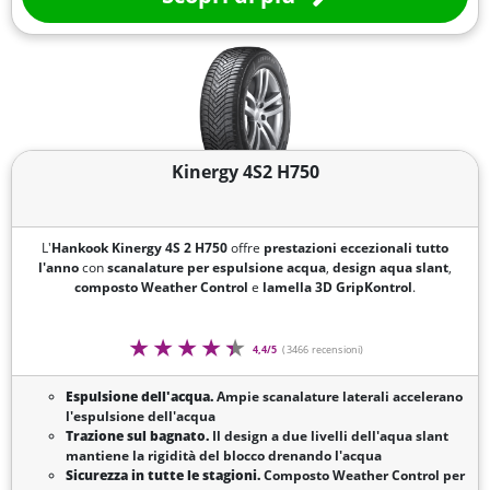
Kinergy 4S2 H750
L'
Hankook Kinergy 4S 2 H750
offre
prestazioni eccezionali tutto
l'anno
con
scanalature per espulsione acqua
,
design aqua slant
,
composto Weather Control
e
lamella 3D GripKontrol
.
4,4/5
(3466 recensioni)
Espulsione dell'acqua.
Ampie scanalature laterali accelerano
l'espulsione dell'acqua
Trazione sul bagnato.
Il design a due livelli dell'aqua slant
mantiene la rigidità del blocco drenando l'acqua
Sicurezza in tutte le stagioni.
Composto Weather Control per