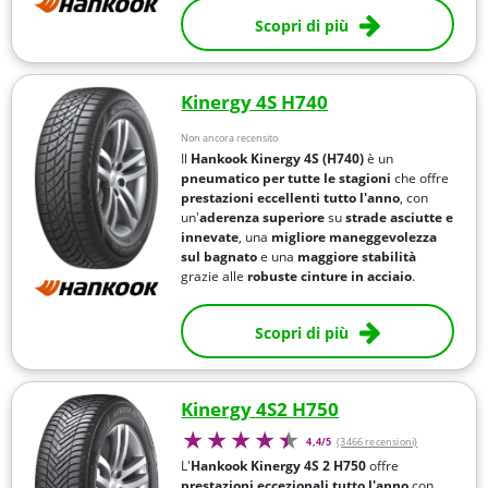
Scopri di più
Kinergy 4S H740
Non ancora recensito
Il
Hankook Kinergy 4S (H740)
è un
pneumatico per tutte le stagioni
che offre
prestazioni eccellenti tutto l'anno
, con
un'
aderenza superiore
su
strade asciutte e
innevate
, una
migliore maneggevolezza
sul bagnato
e una
maggiore stabilità
grazie alle
robuste cinture in acciaio
.
Scopri di più
Kinergy 4S2 H750
4,4/5
(3466 recensioni)
L'
Hankook Kinergy 4S 2 H750
offre
prestazioni eccezionali tutto l'anno
con