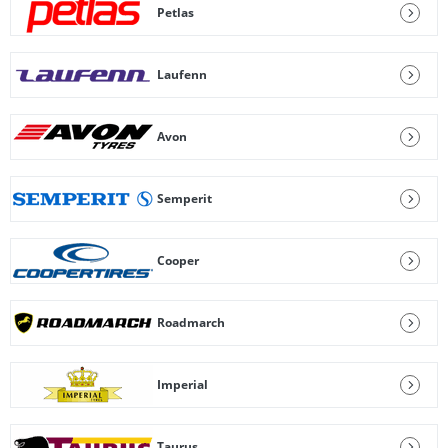
Petlas
Laufenn
Avon
Semperit
Cooper
Roadmarch
Imperial
Taurus