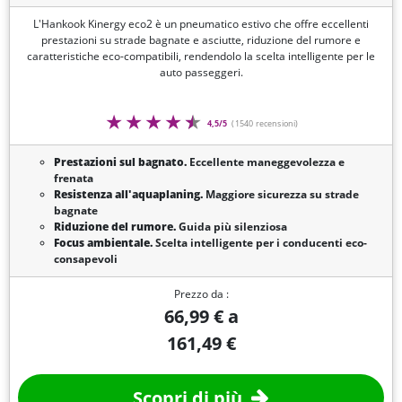
L'Hankook Kinergy eco2 è un pneumatico estivo che offre eccellenti
prestazioni su strade bagnate e asciutte, riduzione del rumore e
caratteristiche eco-compatibili, rendendolo la scelta intelligente per le
auto passeggeri.
4,5/5
(1540 recensioni)
Prestazioni sul bagnato.
Eccellente maneggevolezza e
frenata
Resistenza all'aquaplaning.
Maggiore sicurezza su strade
bagnate
Riduzione del rumore.
Guida più silenziosa
Focus ambientale.
Scelta intelligente per i conducenti eco-
consapevoli
Prezzo da :
66,99 € a
161,49 €
Scopri di più