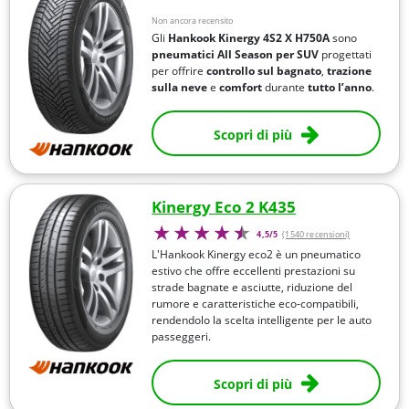
Non ancora recensito
Gli
Hankook
Kinergy 4S2 X H750A
sono
pneumatici All Season per SUV
progettati
per offrire
controllo sul bagnato
,
trazione
sulla neve
e
comfort
durante
tutto l’anno
.
Scopri di più
Kinergy Eco 2 K435
4,5/5
(1540 recensioni)
L'Hankook Kinergy eco2 è un pneumatico
estivo che offre eccellenti prestazioni su
strade bagnate e asciutte, riduzione del
rumore e caratteristiche eco-compatibili,
rendendolo la scelta intelligente per le auto
passeggeri.
Scopri di più