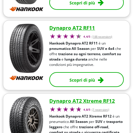
Scopri di più
Dynapro AT2 RF11
4,4/5
(188 recensioni)
Hankook Dynapro AT2 RF11
è un
pneumatico All Season
per
SUV e 4x4
che
offre
trazione su ogni terreno
,
comfort su
strada
e
lunga durata
anche nelle
condizioni più impegnative.
Scopri di più
Dynapro AT2 Xtreme RF12
4,8/5
(7 recensioni)
Hankook Dynapro AT2 Xtreme RF12
è un
pneumatico
All Season
per
SUV
e
trasporto
leggero
che offre
trazione off-road
,
comfort su strada
e
sicurezza certificata