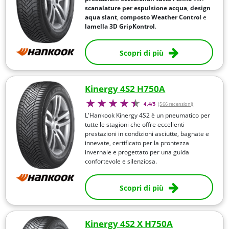
scanalature per espulsione acqua
,
design
aqua slant
,
composto Weather Control
e
lamella 3D GripKontrol
.
Scopri di più
Kinergy 4S2 H750A
4,4/5
(566 recensioni)
L'Hankook Kinergy 4S2 è un pneumatico per
tutte le stagioni che offre eccellenti
prestazioni in condizioni asciutte, bagnate e
innevate, certificato per la prontezza
invernale e progettato per una guida
confortevole e silenziosa.
Scopri di più
Kinergy 4S2 X H750A