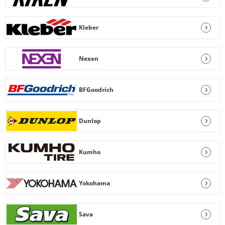
Kleber
Nexen
BFGoodrich
Dunlop
Kumho
Yokohama
Sava